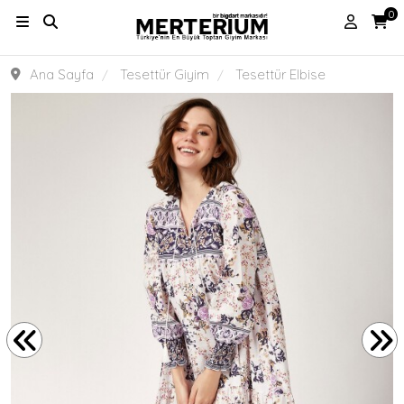
0
Ana Sayfa
Tesettür Giyim
Tesettür Elbise