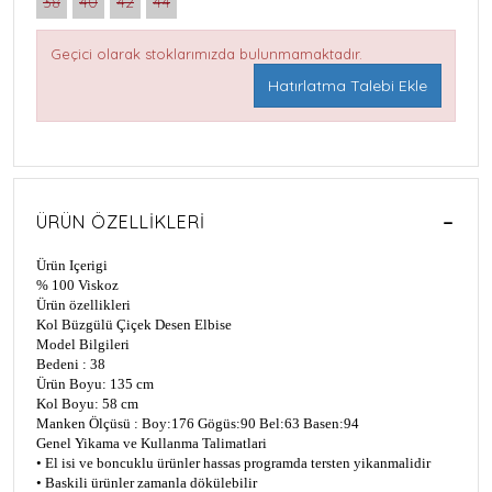
38
40
42
44
Geçici olarak stoklarımızda bulunmamaktadır.
Hatırlatma Talebi Ekle
ÜRÜN ÖZELLIKLERI
Ürün Içerigi
% 100 Viskoz
Ürün özellikleri
Kol Büzgülü Çiçek Desen Elbise
Model Bilgileri
Bedeni : 38
Ürün Boyu: 1
35
cm
Kol Boyu: 58 cm
Manken Ölçüsü : Boy:176 Gögüs:90 Bel:63 Basen:94
Genel Yikama ve Kullanma Talimatlari
• El isi ve boncuklu ürünler hassas programda tersten yikanmalidir
• Baskili ürünler zamanla dökülebilir