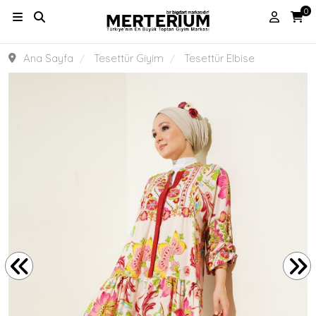
0
Ana Sayfa
Tesettür Giyim
Tesettür Elbise