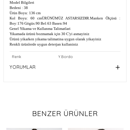
Model Bilgileri
Bedeni : 38
Ürün Boyu: 136 cm
Kol Boyu: 60 cm
ÜRÜNÜMÜZ ASTARSIZDIR.
Manken Ölçüsü :
Boy:176 Gögüs:90 Bel:63 Basen:94
Genel Yikama ve Kullanma Talimatlari
Yikamada ürünü bozmamak için 30 C'yi asmayiniz
Ürünü yikarken yikama talimatina uygun olarak yikayiniz
Renkli ürünlerde uygun deterjan kullaniniz
Renk
Y.Bordo
YORUMLAR
BENZER ÜRÜNLER