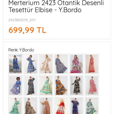
Merterium 2423 Otantik Desenli
Tesettür Elbise - Y.Bordo
2423BGD19_051
699,99 TL
Renk: Y.Bordo