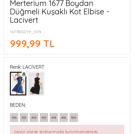
Merterium 1677 Boydan
Düğmeli Kuşaklı Kot Elbise -
Lacivert
1677BGD19_009
999,99 TL
Renk: LACİVERT
BEDEN:
36
38
40
42
44
46
50
Geçici olarak stoklarımızda bulunmamaktadır.