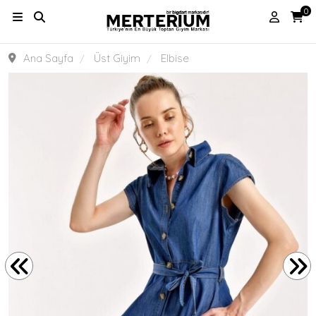
0
Ana Sayfa
Üst Giyim
Elbise