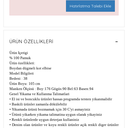
Hatırlatma Talebi Ekle
ÜRÜN ÖZELLIKLERI
Ürün Içerigi
% 100 Pamuk
Ürün özellikleri:
Boydan dügmeli kot elbise
Model Bilgileri
Bedeni : 38
Ürün Boyu: 105 cm
Manken Ölçüsü : Boy:176 Gögüs:90 Bel:63 Basen:94
Genel Yikama ve Kullanma Talimatlari
• El i
si ve boncuklu ürünler hassas programda tersten yikanmalidir
• Bask
ili ürünler zamanla dökülebilir
• Y
ikamada ürünü bozmamak için 30 C'yi asmayiniz
• Ürünü y
ikarken yikama talimatina uygun olarak yikayiniz
• Renkli ürünlerde uygun deterjan kullan
iniz
• Denim olan ürünler ve koyu renkli ürünler aç
ik renkli diger ürünler