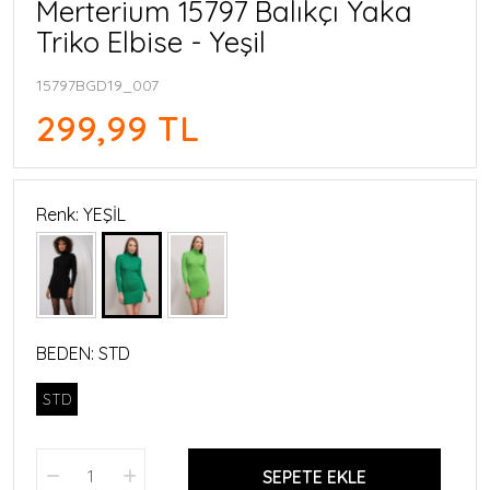
Merterium 15797 Balıkçı Yaka
Triko Elbise - Yeşil
15797BGD19_007
299,99 TL
Renk: YEŞİL
BEDEN:
STD
STD
SEPETE EKLE