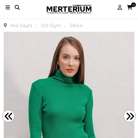
0
Ana Sayfa
Üst Giyim
Elbise