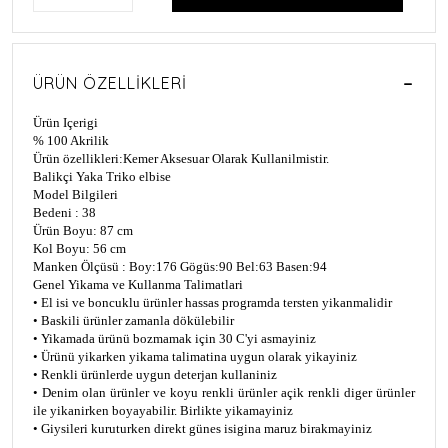
ÜRÜN ÖZELLIKLERI
Ürün Içerigi
% 100 Akrilik
Ürün özellikleri:
Kemer Aksesuar Olarak Kullanilmistir.
Balikçi Yaka Triko elbise
Model Bilgileri
Bedeni : 38
Ürün Boyu: 87 cm
Kol Boyu: 56 cm
Manken Ölçüsü : Boy:176 Gögüs:90 Bel:63 Basen:94
Genel Yikama ve Kullanma Talimatlari
• El isi ve boncuklu ürünler hassas programda tersten yikanmalidir
• Baskili ürünler zamanla dökülebilir
• Yikamada ürünü bozmamak için 30 C'yi asmayiniz
• Ürünü yikarken yikama talimatina uygun olarak yikayiniz
• Renkli ürünlerde uygun deterjan kullaniniz
• Denim olan ürünler ve koyu renkli ürünler açik renkli diger ürünler
ile yikanirken boyayabilir. Birlikte yikamayiniz
• Giysileri kuruturken direkt günes isigina maruz birakmayiniz