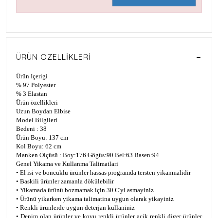
ÜRÜN ÖZELLIKLERI
Ürün Içerigi
% 97 Polyester
% 3 Elastan
Ürün özellikleri
Uzun Boydan Elbise
Model Bilgileri
Bedeni : 38
Ürün Boyu: 137 cm
Kol Boyu: 62 cm
Manken Ölçüsü : Boy:176 Gögüs:90 Bel:63 Basen:94
Genel Yikama ve Kullanma Talimatlari
• El isi ve boncuklu ürünler hassas programda tersten yikanmalidir
• Baskili ürünler zamanla dökülebilir
• Yikamada ürünü bozmamak için 30 C'yi asmayiniz
• Ürünü yikarken yikama talimatina uygun olarak yikayiniz
• Renkli ürünlerde uygun deterjan kullaniniz
• Denim olan ürünler ve koyu renkli ürünler açik renkli diger ürünler