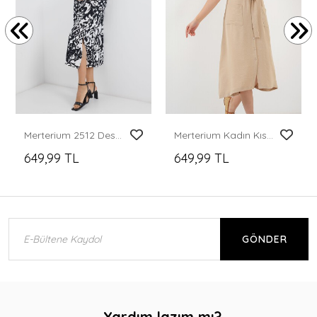
Merterium 2512 Desenli Yırtmaçlı Elbise - Siyah
Merterium Kadın Kısa Kol Elbise 2214 - Bej
649,99 TL
649,99 TL
GÖNDER
Yardım lazım mı?