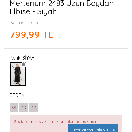
Merterium 2483 Uzun Boydan
Elbise - Siyah
2483BGD19_001
799,99 TL
Renk: SİYAH
BEDEN:
38
40
42
Geçici olarak stoklarımızda bulunmamaktadır.
Hatırlatma Talebi Ekle