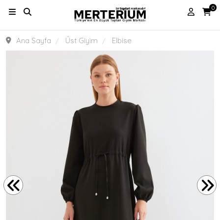
0
Ana Sayfa
Üst Giyim
Elbise