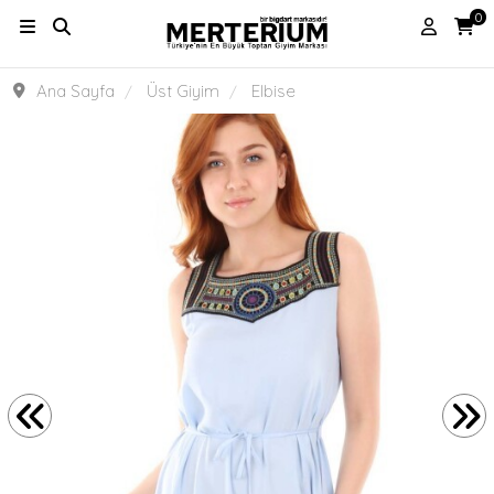
0
Ana Sayfa
Üst Giyim
Elbise