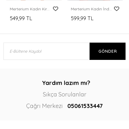
Merterium Kadın Kiremit Ekru Desenli Kısa Kol Viskon Elbise 1959
Merterium Kadın İndigo Kare Yaka Örme Mini Elbise
549,99 TL
599,99 TL
GÖNDER
Yardım lazım mı?
Sıkça Sorulanlar
Çağrı Merkezi
05061533447