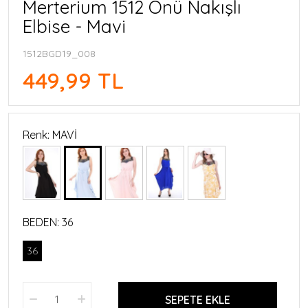
Merterium 1512 Önü Nakışlı
Elbise - Mavi
1512BGD19_008
449,99 TL
Renk: MAVİ
BEDEN:
36
36
SEPETE EKLE