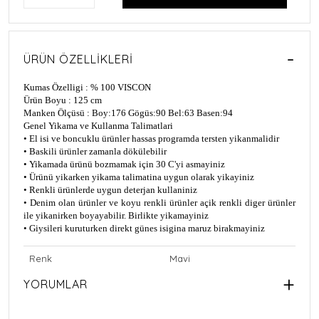
ÜRÜN ÖZELLIKLERI
Kumas Özelligi : % 100 VISCON
Ürün Boyu : 125 cm
Manken Ölçüsü : Boy:176 Gögüs:90 Bel:63 Basen:94
Genel Yikama ve Kullanma Talimatlari
• El i
si ve boncuklu ürünler hassas programda tersten yikanmalidir
• Bask
ili ürünler zamanla dökülebilir
• Y
ikamada ürünü bozmamak için 30 C'yi asmayiniz
• Ürünü y
ikarken yikama talimatina uygun olarak yikayiniz
• Renkli ürünlerde uygun deterjan kullan
iniz
• Denim olan ürünler ve koyu renkli ürünler aç
ik renkli diger ürünler
ile yikanirken boyayabilir. Birlikte yikamayiniz
• Giysileri kuruturken direkt güne
s isigina maruz birakmayiniz
Renk
Mavi
YORUMLAR