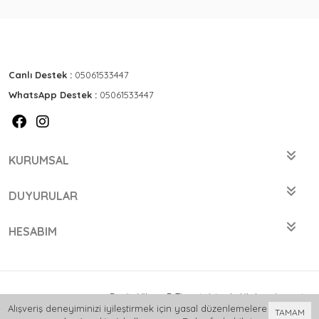
Canlı Destek :
05061533447
WhatsApp Destek :
05061533447
KURUMSAL
DUYURULAR
HESABIM
Bu site
Vikaon E-Ticaret sistemleri
ile hazırlanmıştır.
Alışveriş deneyiminizi iyileştirmek için yasal düzenlemelere
TAMAM