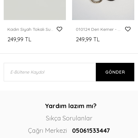
Kadın Siyah Tokalı Suni Deri Kemer 010124
010124 Deri Kemer - Kahverengi
249,99 TL
249,99 TL
GÖNDER
Yardım lazım mı?
Sıkça Sorulanlar
Çağrı Merkezi
05061533447