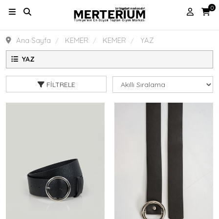
0
Ana Sayfa
KEMER
KEMER
YAZ
YAZ
FILTRELE