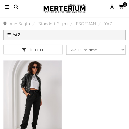
0
Ana Sayfa
Standart Giyim
ESOFMAN
YAZ
YAZ
FILTRELE