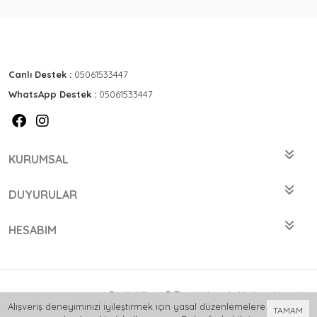
Canlı Destek :
05061533447
WhatsApp Destek :
05061533447
KURUMSAL
DUYURULAR
HESABIM
Bu site
Vikaon E-Ticaret sistemleri
ile hazırlanmıştır.
Alışveriş deneyiminizi iyileştirmek için yasal düzenlemelere
TAMAM