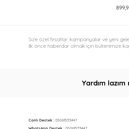
899,9
Size özel fırsatlar, kampanyalar ve yeni gel
ilk önce haberdar olmak için bültenimize kay
Yardım lazım 
Canlı Destek :
05061533447
WhatsApp Destek :
05061533447