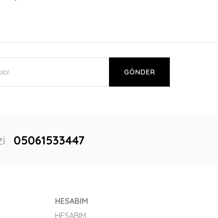
GÖNDER
i
05061533447
HESABIM
HESABIM