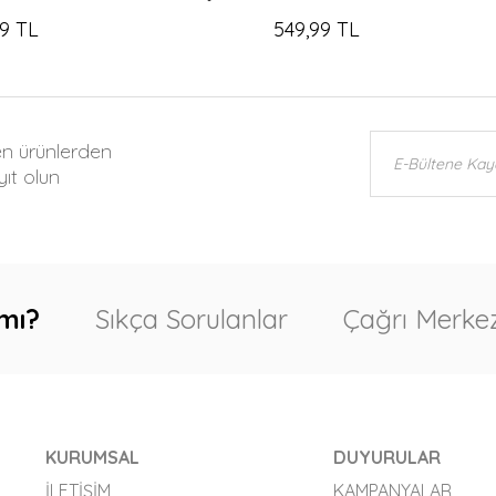
9 TL
549,99 TL
en ürünlerden
ıt olun
mı?
Sıkça Sorulanlar
Çağrı Merkez
KURUMSAL
DUYURULAR
İLETIŞIM
KAMPANYALAR