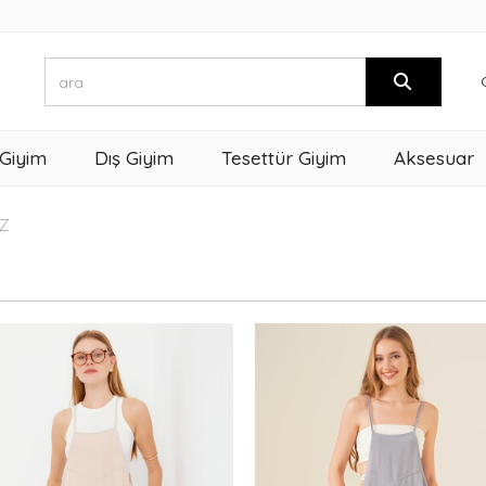
 Giyim
Dış Giyim
Tesettür Giyim
Aksesuar
Z