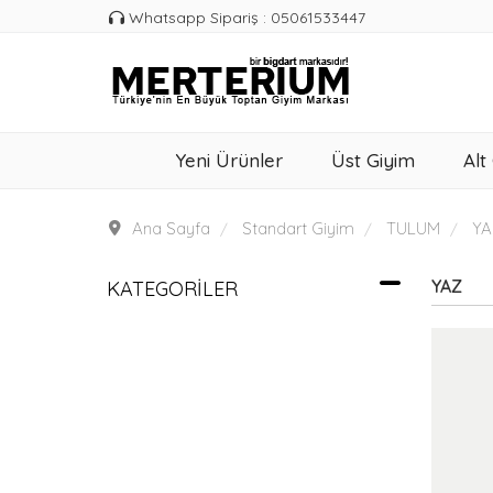
Whatsapp Sipariş : 05061533447
Yeni Ürünler
Üst Giyim
Alt
Ana Sayfa
Standart Giyim
TULUM
YA
YAZ
KATEGORILER