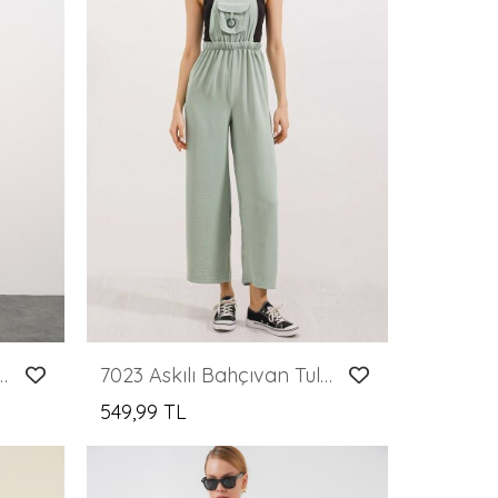
yrobin Tulum 7030 - Bisküvi
7023 Askılı Bahçıvan Tulum - Çağla
549,99 TL