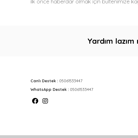
ilk önce haberdar olmak için bültenimize kay
Yardım lazım 
Canlı Destek :
05061533447
WhatsApp Destek :
05061533447