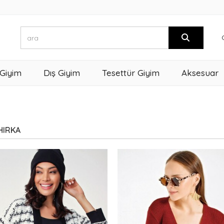
 Giyim
Dış Giyim
Tesettür Giyim
Aksesuar
HIRKA