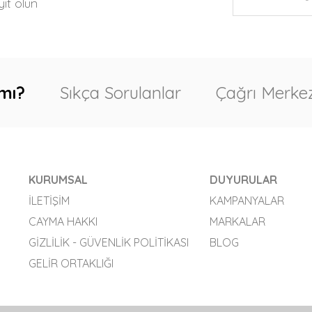
ıt olun
mı?
Sıkça Sorulanlar
Çağrı Merkez
KURUMSAL
DUYURULAR
İLETIŞIM
KAMPANYALAR
CAYMA HAKKI
MARKALAR
GIZLILIK - GÜVENLIK POLITIKASI
BLOG
GELIR ORTAKLIĞI