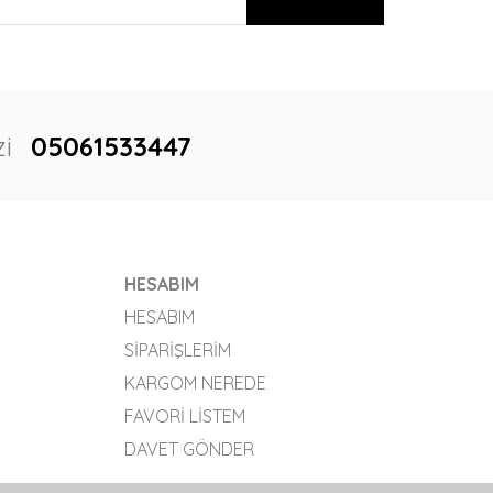
i
05061533447
HESABIM
HESABIM
SIPARIŞLERIM
KARGOM NEREDE
FAVORI LISTEM
DAVET GÖNDER