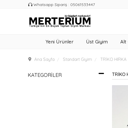
Whatsapp Sipariş : 05061533447
Yeni Ürünler
Üst Giyim
Alt
Ana Sayfa
Standart Giyim
TRİKO HIRKA
TRİKO 
KATEGORILER