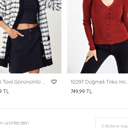
10298 Tüvil Görünümlü Triko Hırka - Beyaz
10297 Düğmeli Triko Hı
9 TL
749,99 TL
en ürünlerden