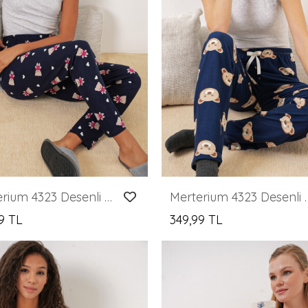
Merterium 4323 Desenli Pijama Altı - L. Lacivert
Merterium 4323 Desenli
9 TL
349,99 TL