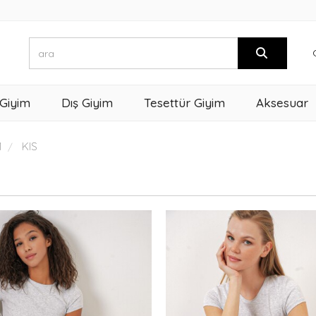
 Giyim
Dış Giyim
Tesettür Giyim
Aksesuar
M
KIS