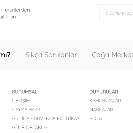
en ürünlerden
ıt olun
mı?
Sıkça Sorulanlar
Çağrı Merkez
KURUMSAL
DUYURULAR
İLETIŞIM
KAMPANYALAR
CAYMA HAKKI
MARKALAR
GIZLILIK - GÜVENLIK POLITIKASI
BLOG
GELIR ORTAKLIĞI