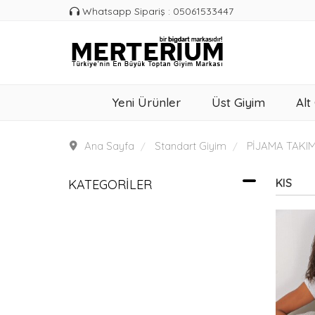
Whatsapp Sipariş : 05061533447
Yeni Ürünler
Üst Giyim
Alt
Ana Sayfa
Standart Giyim
PİJAMA TAKI
KIS
KATEGORILER