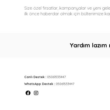
Size özel fırsatlar, kampanyalar ve yeni gel
ilk önce haberdar olmak için bültenimize kay
Yardım lazım 
Canlı Destek :
05061533447
WhatsApp Destek :
05061533447