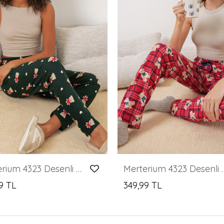
Merterium 4323 Desenli Pijama Altı - A. Zümrüt Yeşili
Merterium 4323 Desenl
9 TL
349,99 TL