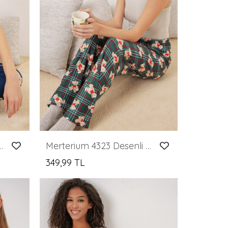
 Pijama Altı - F.Lacivert
Merterium 4323 Desenli Pijama Altı - Zümrüt Yeşili
349,99 TL