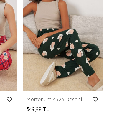
i Pijama Altı - Kırmızı
Merterium 4323 Desenli Pijama Altı - Y.Zümrüt
349,99 TL