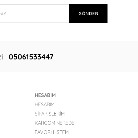
GÖNDER
i
05061533447
HESABIM
HESABIM
SIPARIŞLERIM
KARGOM NEREDE
FAVORI LISTEM