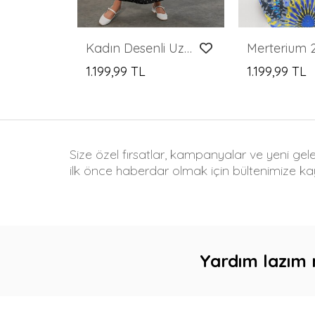
Kadın Desenli Uzun Tesettür Elbise 2585 - C. Siyah
1.199,99 TL
1.199,99 TL
Size özel fırsatlar, kampanyalar ve yeni gel
ilk önce haberdar olmak için bültenimize kay
Yardım lazım 