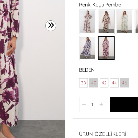
Renk: Koyu Pembe
BEDEN:
38
40
42
44
46
ÜRÜN ÖZELLIKLERI