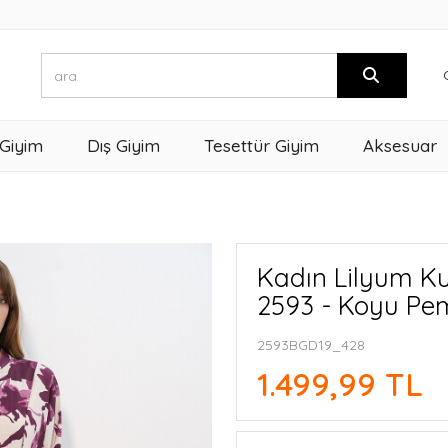
 Giyim
Dış Giyim
Tesettür Giyim
Aksesuar
Kadın Lilyum Ku
2593 - Koyu P
2593BGD19_428
1.499,99 TL