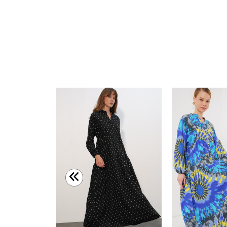
Merterium 2423 Otantik Desenli Tesettür Elbise - F.Mint