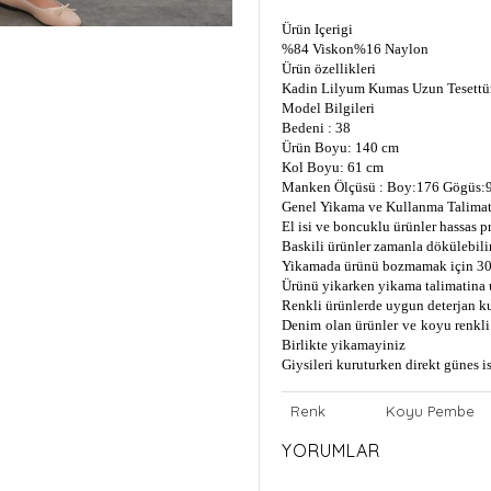
Ürün Içerigi
%84 Viskon
%16 Naylon
Ürün özellikleri
Kadin Lilyum Kumas Uzun Tesettür
Model Bilgileri
Bedeni : 38
Ürün Boyu: 140 cm
Kol Boyu: 61 cm
Manken Ölçüsü : Boy:176 Gögüs:9
Genel Yikama ve Kullanma Talimat
El isi ve boncuklu ürünler hassas 
Baskili ürünler zamanla dökülebili
Yikamada ürünü bozmamak için 30
Ürünü yikarken yikama talimatina 
Renkli ürünlerde uygun deterjan k
Denim olan ürünler ve koyu renkli 
Birlikte yikamayiniz
Giysileri kuruturken direkt günes 
Renk
Koyu Pembe
YORUMLAR