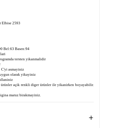
 Elbise 2593
0 Bel:63 Basen:94
lari
programda tersten yikanmalidir
r
 C'yi asmayiniz
uygun olarak yikayiniz
ullaniniz
ürünler açik renkli diger ürünler ile yikanirken boyayabilir.
isigina maruz birakmayiniz.