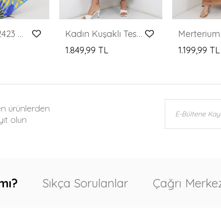
Merterium 2423 Otantik Desenli Tesettür Elbise - N. Saks
Kadın Kuşaklı Tesettür Elbise 2589 - Taş
1.849,99 TL
1.199,99 TL
en ürünlerden
ıt olun
mı?
Sıkça Sorulanlar
Çağrı Merkez