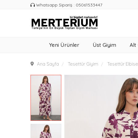
Whatsapp Sipariş : 05061533447
Yeni Ürünler
Üst Giyim
Alt
Ana Sayfa
Tesettür Giyim
Tesettür Elbise