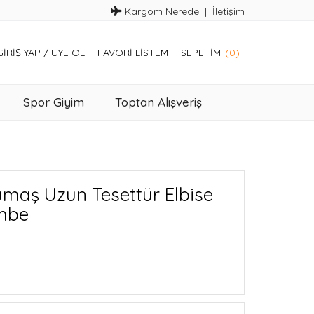
Kargom Nerede
İletişim
GIRIŞ YAP
/
ÜYE OL
FAVORI LISTEM
SEPETIM
(0)
Spor Giyim
Toptan Alışveriş
maş Uzun Tesettür Elbise
embe