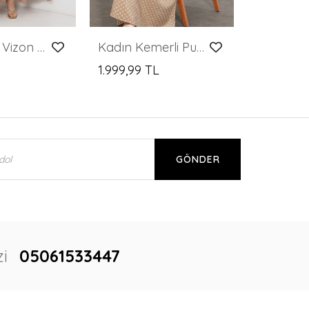
Merterium Vizon Gold Desenli Tesettür Elbise 2423
Kadın Kemerli Puantiyeli Tesettür Elbise 2613 - Bej
1.999,99 TL
GÖNDER
i
05061533447