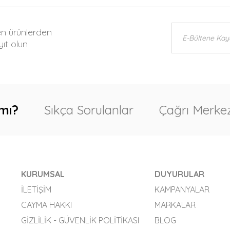
en ürünlerden
ıt olun
mı?
Sıkça Sorulanlar
Çağrı Merkez
KURUMSAL
DUYURULAR
İLETIŞIM
KAMPANYALAR
CAYMA HAKKI
MARKALAR
GIZLILIK - GÜVENLIK POLITIKASI
BLOG