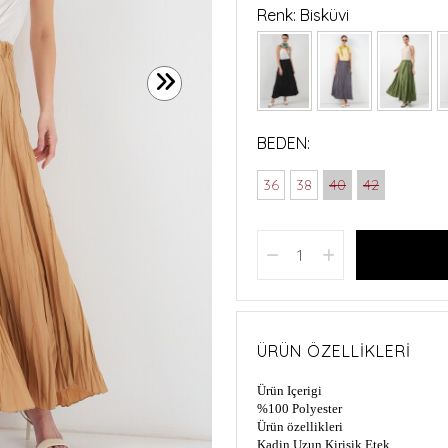
Renk: Bisküvi
BEDEN:
36
38
40
42
ÜRÜN ÖZELLIKLERI
Ürün Içerigi
%100 Polyester
Ürün özellikleri
Kadin Uzun Kirisik Etek