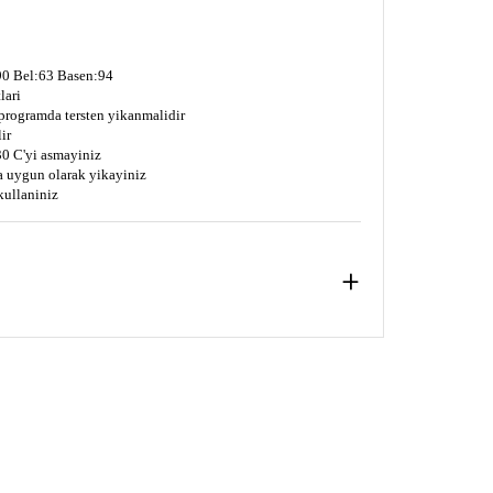
0 Bel:63 Basen:94
lari
 programda tersten yikanmalidir
ir
0 C'yi asmayiniz
a uygun olarak yikayiniz
kullaniniz