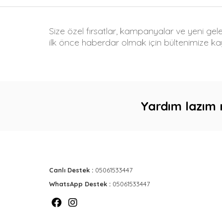
Size özel fırsatlar, kampanyalar ve yeni gel
ilk önce haberdar olmak için bültenimize kay
Yardım lazım 
Canlı Destek :
05061533447
WhatsApp Destek :
05061533447