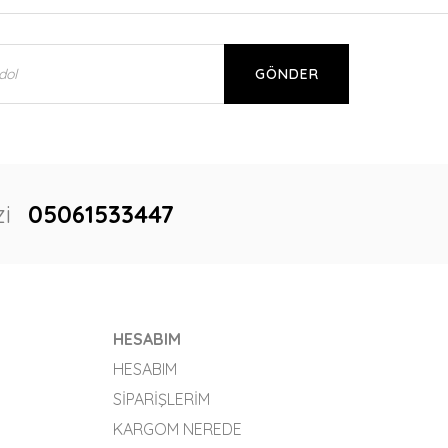
GÖNDER
i
05061533447
HESABIM
HESABIM
SIPARIŞLERIM
KARGOM NEREDE