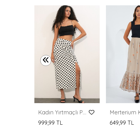
Merterium 1884 Örme Mini Etek - Kahverengi
Kadın Yırtmaçlı Puantiyeli Etek 8082 - Beyaz
999,99 TL
649,99 TL