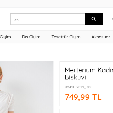
 Giyim
Dış Giyim
Tesettür Giyim
Aksesuar
Merterium Kadın
Bisküvi
8042BGD19_700
749,99 TL