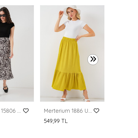
749,99 TL
Merterium 15806 Saten Etek - K. Bej
Merterium 1886 Uzun Örme Etek - Hardal
549,99 TL