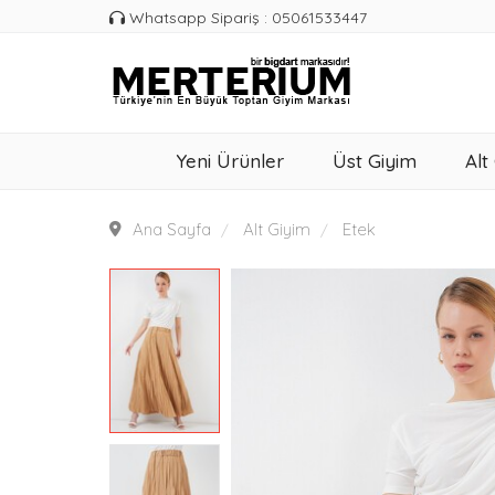
Whatsapp Sipariş : 05061533447
Yeni Ürünler
Üst Giyim
Alt
Ana Sayfa
Alt Giyim
Etek