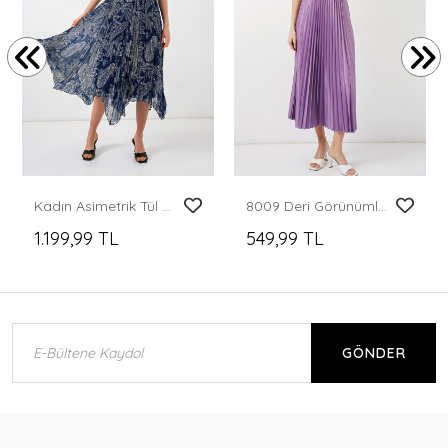
Kadın Asimetrik Tül Şifon Etek 8061 - Lacivert
8009 Deri Görünümlü Piliseli Etek - Lila
1.199,99 TL
549,99 TL
GÖNDER