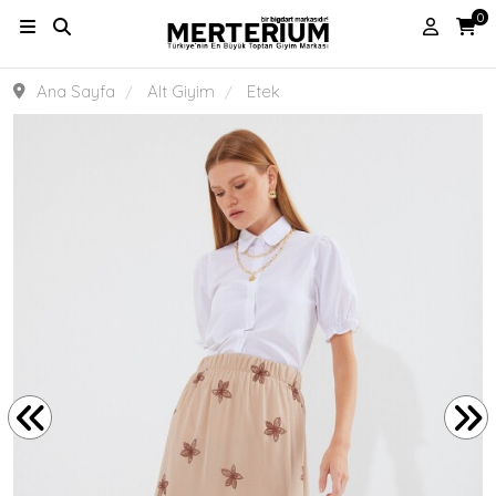
0
Ana Sayfa
Alt Giyim
Etek