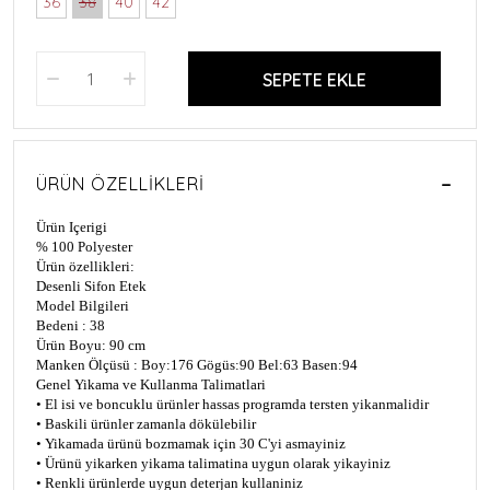
36
38
40
42
SEPETE EKLE
ÜRÜN ÖZELLIKLERI
Ürün Içerigi
% 100 Polyester
Ürün özellikleri:
Desenli Sifon Etek
Model Bilgileri
Bedeni : 38
Ürün Boyu: 90 cm
Manken Ölçüsü : Boy:176 Gögüs:90 Bel:63 Basen:94
Genel Yikama ve Kullanma Talimatlari
• El isi ve boncuklu ürünler hassas programda tersten yikanmalidir
• Baskili ürünler zamanla dökülebilir
• Yikamada ürünü bozmamak için 30 C'yi asmayiniz
• Ürünü yikarken yikama talimatina uygun olarak yikayiniz
• Renkli ürünlerde uygun deterjan kullaniniz