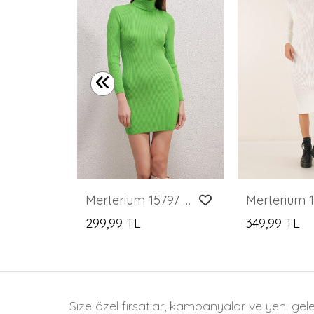
Merterium Kadın Bordo Gül Desenli Midi Elbise 2477
Merterium 15797 Balıkçı Yaka Triko Elbise - Y.Yeşil
299,99 TL
349,99 TL
Size özel fırsatlar, kampanyalar ve yeni gel