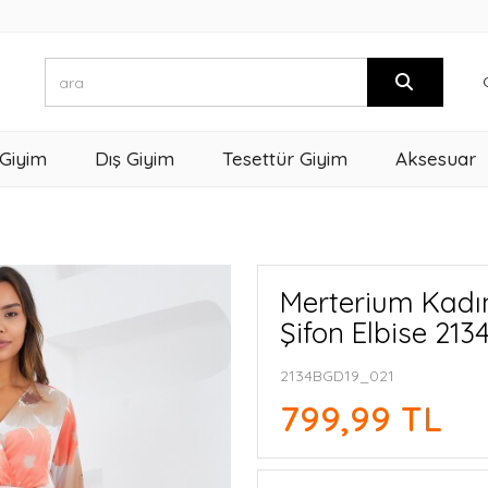
 Giyim
Dış Giyim
Tesettür Giyim
Aksesuar
Merterium Kadın
Şifon Elbise 213
2134BGD19_021
799,99 TL