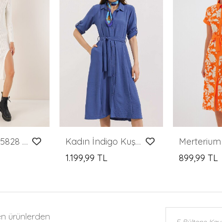
Merterium 15828 Yırtmaçlı Triko Elbise - Beyaz
Kadın İndigo Kuşaklı Gömlek Elbise 2442
1.199,99 TL
899,99 TL
en ürünlerden