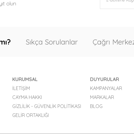
ıt olun
mı?
Sıkça Sorulanlar
Çağrı Merkez
KURUMSAL
DUYURULAR
İLETIŞIM
KAMPANYALAR
CAYMA HAKKI
MARKALAR
GIZLILIK - GÜVENLIK POLITIKASI
BLOG
GELIR ORTAKLIĞI