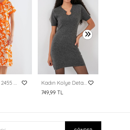
599,99 T
Merterium 2455 Desenli Gömlek Elbise - Turuncu
Kadın Kolye Detaylı Triko Elbise 15989 - Antrasit
749,99 TL