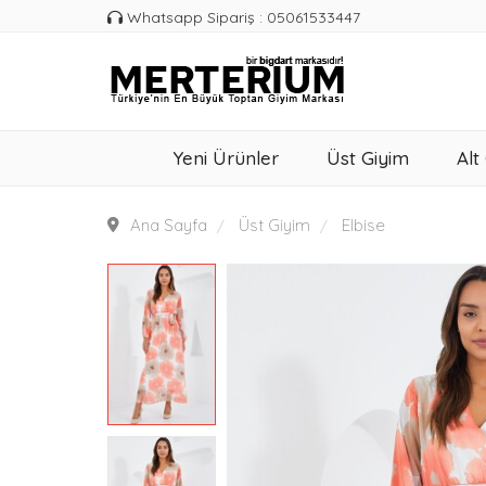
Whatsapp Sipariş : 05061533447
Yeni Ürünler
Üst Giyim
Alt
Ana Sayfa
Üst Giyim
Elbise