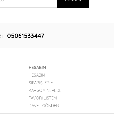
GÖNDER
i
05061533447
HESABIM
HESABIM
SIPARIŞLERIM
KARGOM NEREDE
FAVORI LISTEM
DAVET GÖNDER