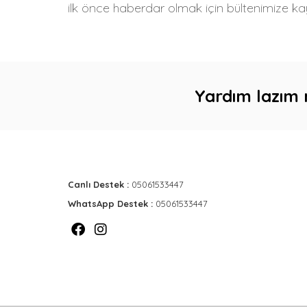
ilk önce haberdar olmak için bültenimize kay
Yardım lazım 
Canlı Destek :
05061533447
WhatsApp Destek :
05061533447