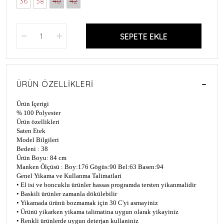
36
38
40
42
SEPETE EKLE
ÜRÜN ÖZELLIKLERI
Ürün Içerigi
% 100 Polyester
Ürün özellikleri
Saten Etek
Model Bilgileri
Bedeni : 38
Ürün Boyu: 84 cm
Manken Ölçüsü : Boy:176 Gögüs:90 Bel:63 Basen:94
Genel Yikama ve Kullanma Talimatlari
• El isi ve boncuklu ürünler hassas programda tersten yikanmalidir
• Baskili ürünler zamanla dökülebilir
• Yikamada ürünü bozmamak için 30 C'yi asmayiniz
• Ürünü yikarken yikama talimatina uygun olarak yikayiniz
• Renkli ürünlerde uygun deterjan kullaniniz