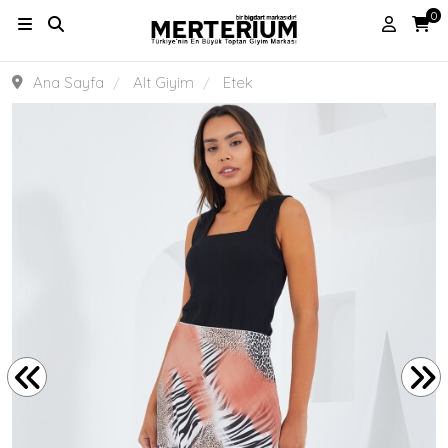
0
Ana Sayfa
Alt Giyim
Etek