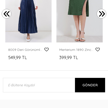
8009 Deri Görünümlü Piliseli Etek - Lacivert
Merterium 1890 Zincir Detaylı Etek - Zümrüt Yeşili
549,99 TL
399,99 TL
GÖNDER