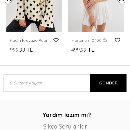
Kadın Kruvaze Puantiyeli Bluz 40004 - Krem
Merterium 0430 Örme Bluz - İndigo
999,99 TL
499,99 TL
GÖNDER
Yardım lazım mı?
Sıkça Sorulanlar