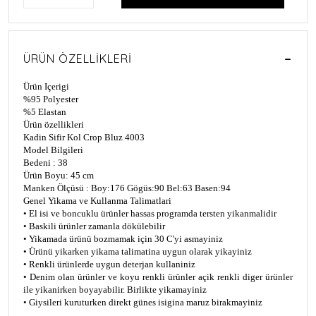
ÜRÜN ÖZELLIKLERI
Ürün Içerigi
%95 Polyester
%5 Elastan
Ürün özellikleri
Kadin Sifir Kol Crop Bluz 4003
Model Bilgileri
Bedeni : 38
Ürün Boyu: 45 cm
Manken Ölçüsü : Boy:176 Gögüs:90 Bel:63 Basen:94
Genel Yikama ve Kullanma Talimatlari
• El isi ve boncuklu ürünler hassas programda tersten yikanmalidir
• Baskili ürünler zamanla dökülebilir
• Yikamada ürünü bozmamak için 30 C'yi asmayiniz
• Ürünü yikarken yikama talimatina uygun olarak yikayiniz
• Renkli ürünlerde uygun deterjan kullaniniz
• Denim olan ürünler ve koyu renkli ürünler açik renkli diger ürünler
ile yikanirken boyayabilir. Birlikte yikamayiniz
• Giysileri kuruturken direkt günes isigina maruz birakmayiniz