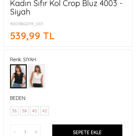
Kadın Sıfır Kol Crop Bluz 4003 -
Siyah
4003BGD19_001
539,99 TL
Renk: SİYAH
BEDEN:
36
38
40
42
SEPETE EKLE