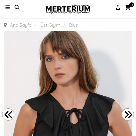
0
Ana Sayfa
Üst Giyim
Bluz