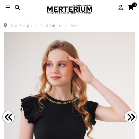
0
Ana Sayfa
Üst Giyim
Bluz