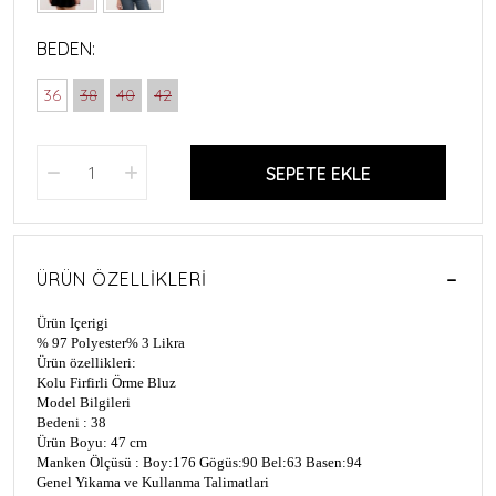
BEDEN:
36
38
40
42
SEPETE EKLE
ÜRÜN ÖZELLIKLERI
Ürün Içerigi
% 97 Polyester
% 3 Likra
Ürün özellikleri:
Kolu Firfirli Örme Bluz
Model Bilgileri
Bedeni : 38
Ürün Boyu: 47 cm
Manken Ölçüsü : Boy:176 Gögüs:90 Bel:63 Basen:94
Genel Yikama ve Kullanma Talimatlari