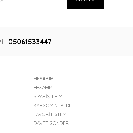
GÖNDER
i
05061533447
HESABIM
HESABIM
SIPARIŞLERIM
KARGOM NEREDE
FAVORI LISTEM
DAVET GÖNDER