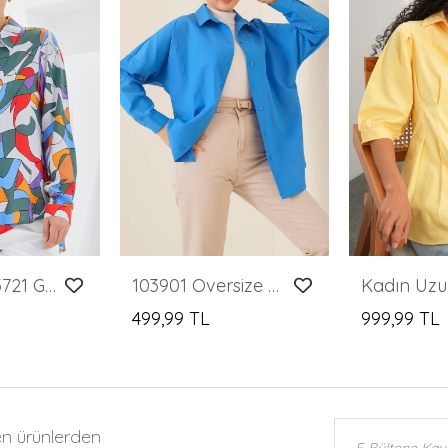
Merterium 3721 Grafik Desenli Gömlek - E.Haki
103901 Oversize Basic Tesettür Gömlek - Saks
499,99 TL
999,99 TL
en ürünlerden