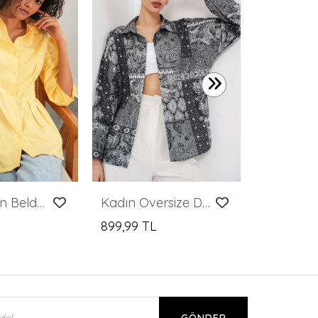
599,99 T
Kadın Uzun Belden Oturtmalı Gömlek 20383 - Sarı
Kadın Oversize Desenli Saten Gömlek 20365 - Antrasit
899,99 TL