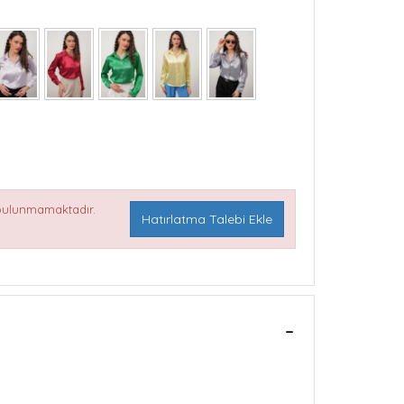
 bulunmamaktadır.
Hatırlatma Talebi Ekle