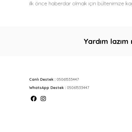
ilk önce haberdar olmak için bültenimize kay
Yardım lazım 
Canlı Destek :
05061533447
WhatsApp Destek :
05061533447