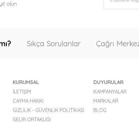
ıt olun
mı?
Sıkça Sorulanlar
Çağrı Merkez
KURUMSAL
DUYURULAR
İLETIŞIM
KAMPANYALAR
CAYMA HAKKI
MARKALAR
GIZLILIK - GÜVENLIK POLITIKASI
BLOG
GELIR ORTAKLIĞI