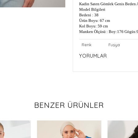
Kadin Saten Gömlek Genis Beden A
Model Bilgileri
Bedeni : 38
Ürün Boyu: 67 cm
Kol Boyu: 59 cm
Manken Ölçüsü : Boy:176 Gögüs:9
Renk
Fuşya
YORUMLAR
BENZER ÜRÜNLER