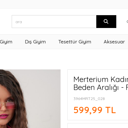
 Giyim
Dış Giyim
Tesettür Giyim
Aksesuar
Merterium Kadı
Beden Aralığı -
3964MRT25_028
599,99 TL