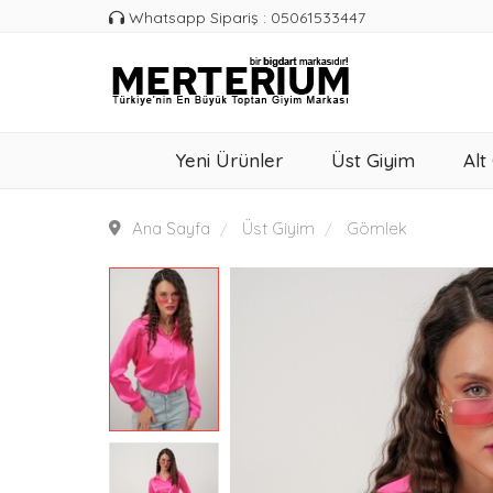
Whatsapp Sipariş : 05061533447
Yeni Ürünler
Üst Giyim
Alt
Ana Sayfa
Üst Giyim
Gömlek