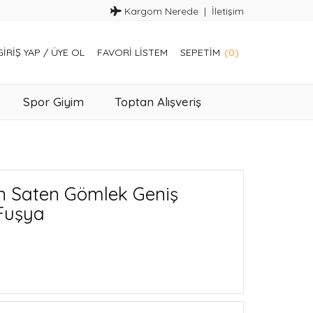
Kargom Nerede
İletişim
GIRIŞ YAP
/
ÜYE OL
FAVORI LISTEM
SEPETIM
(0)
Spor Giyim
Toptan Alışveriş
n Saten Gömlek Geniş
 Fuşya