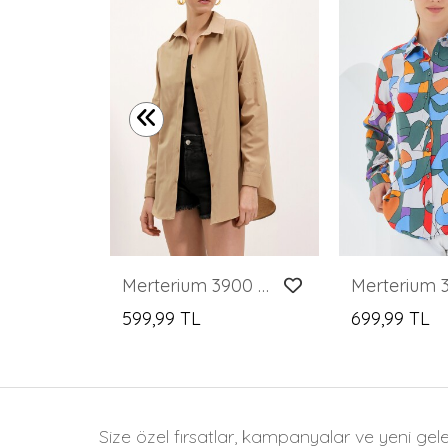
20153 Tek Cepli Oversize Keten Gömlek - A.Haki
Merterium 3900 Oversize Uzun Basic Gömlek - Bisküvi
599,99 TL
699,99 TL
Size özel fırsatlar, kampanyalar ve yeni gel