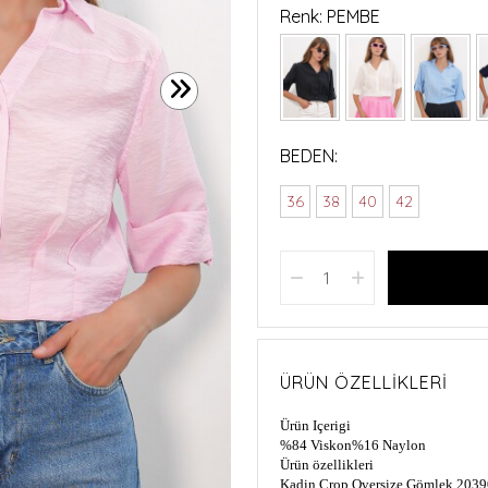
Renk: PEMBE
BEDEN:
36
38
40
42
ÜRÜN ÖZELLIKLERI
Ürün Içerigi
%84 Viskon
%16 Naylon
Ürün özellikleri
Kadin Crop Oversize Gömlek 2039