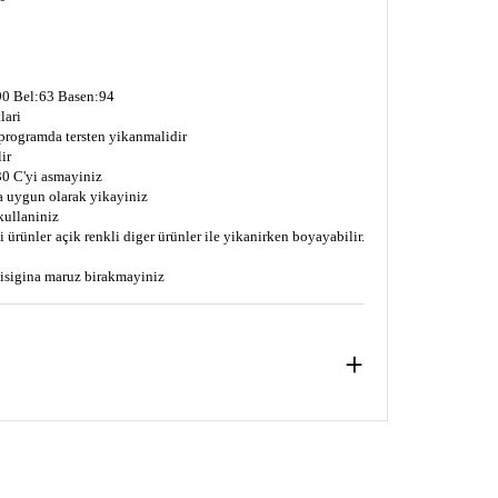
0 Bel:63 Basen:94
lari
 programda tersten yikanmalidir
ir
0 C'yi asmayiniz
a uygun olarak yikayiniz
kullaniniz
 ürünler açik renkli diger ürünler ile yikanirken boyayabilir.
s isigina maruz birakmayiniz