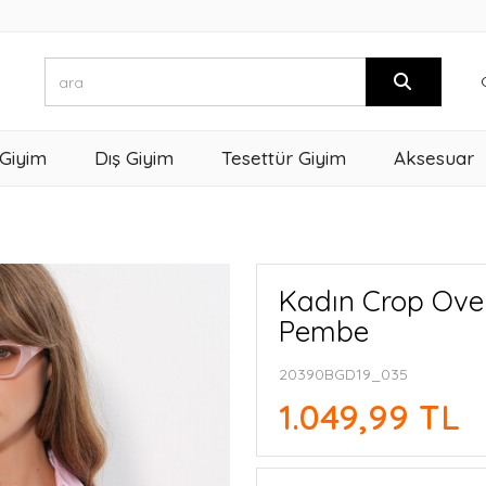
 Giyim
Dış Giyim
Tesettür Giyim
Aksesuar
Kadın Crop Ove
Pembe
20390BGD19_035
1.049,99 TL