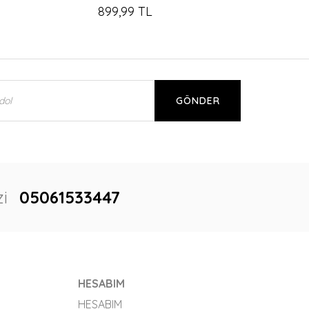
899,99 TL
GÖNDER
i
05061533447
HESABIM
HESABIM