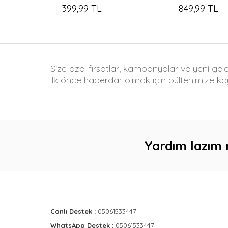
399,99 TL
849,99 TL
Size özel fırsatlar, kampanyalar ve yeni gel
ilk önce haberdar olmak için bültenimize kay
Yardım lazım 
Canlı Destek :
05061533447
WhatsApp Destek :
05061533447