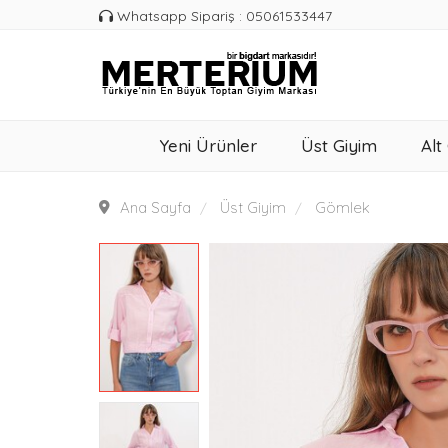
Whatsapp Sipariş : 05061533447
Yeni Ürünler
Üst Giyim
Alt
Ana Sayfa
Üst Giyim
Gömlek