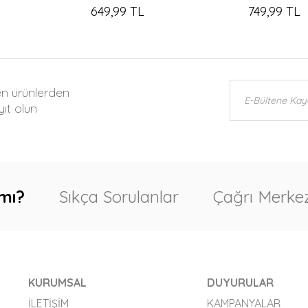
649,99 TL
749,99 TL
en ürünlerden
ıt olun
mı?
Sıkça Sorulanlar
Çağrı Merkez
KURUMSAL
DUYURULAR
İLETIŞIM
KAMPANYALAR