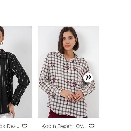
649,99 T
Kadın Varak Desenli Gömlek 20253 - A.Siyah
Kadın Desenli Oversize Viskon Gömlek 20371 - Siyah