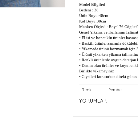
Model Bilgileri
Bedeni : 38
Ürün Boyu:48cm
Kol Boyu:30cm
Manken Ölçüsü : Boy:176 Gögüs:9
Genel Yikama ve Kullanma Talimat
• El isi ve boncuklu ürünler hassas
• Baskili ürünler zamanla dökülebil
• Yikamada ürünü bozmamak için 3
• Ürünü yikarken yikama talimatin
• Renkli ürünlerde uygun deterjan 
• Denim olan ürünler ve koyu renkli
Birlikte yikamayiniz
• Giysileri kuruturken direkt güne
Renk
Pembe
YORUMLAR