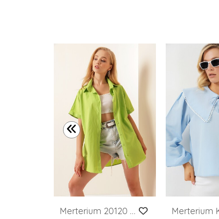
Kadın Oversize Keten Gömlek 20338 - B.Beyaz
Merterium 20120 Oversize Kısa Kollu Gömlek - A.Yeşil