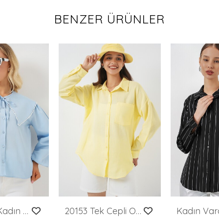
BENZER ÜRÜNLER
Merterium Kadın Bebe Yaka Gömlek 20314 - Mavi
20153 Tek Cepli Oversize Keten Gömlek - Açık Sarı