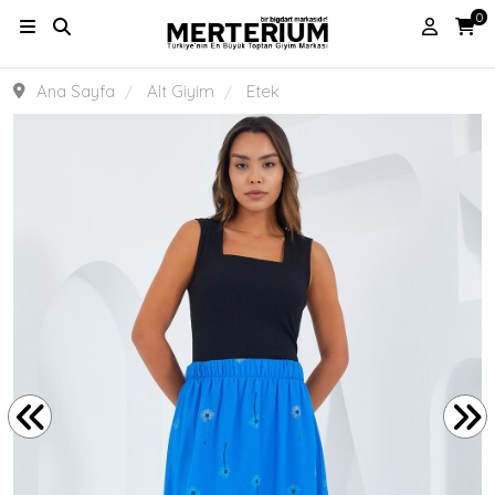
0
Ana Sayfa
Alt Giyim
Etek