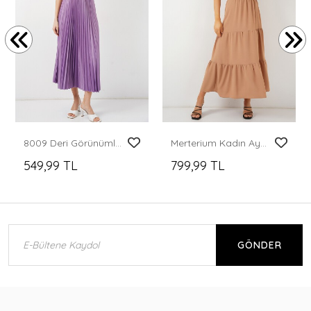
8009 Deri Görünümlü Piliseli Etek - Lila
Merterium Kadın Ayrobin Uzun Etek 8048 - Bisküvi
549,99 TL
799,99 TL
GÖNDER