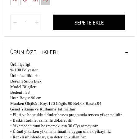
36
38
40
42
SEPETE EKLE
ÜRÜN ÖZELLIKLERI
Ürün Içerigi
% 100 Polyester
Ürün özellikleri:
Desenli Sifon Etek
Model Bilgileri
Bedeni : 38
Ürün Boyu: 90 cm
Manken Ölçüsü : Boy:176 Gögüs:90 Bel:63 Basen:94
Genel Yikama ve Kullanma Talimatlari
• El isi ve boncuklu ürünler hassas programda tersten yikanmalidir
• Baskili ürünler zamanla dökülebilir
• Yikamada ürünü bozmamak için 30 C'yi asmayiniz
• Ürünü yikarken yikama talimatina uygun olarak yikayiniz
• Renkli ürünlerde uygun deterjan kullaniniz