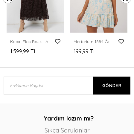
Kadın Flok Baskılı Astarlı Etek 8069 - Kahverengi
Merterium 1884 Örme Mini Etek - M. Krem
1.599,99 TL
199,99 TL
GÖNDER
Yardım lazım mı?
Sıkça Sorulanlar