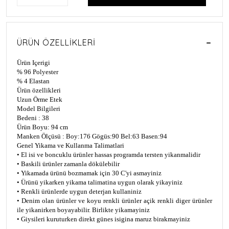
ÜRÜN ÖZELLIKLERI
Ürün Içerigi
% 96 Polyester
% 4 Elastan
Ürün özellikleri
Uzun Örme Etek
Model Bilgileri
Bedeni : 38
Ürün Boyu: 94 cm
Manken Ölçüsü : Boy:176 Gögüs:90 Bel:63 Basen:94
Genel Yikama ve Kullanma Talimatlari
• El isi ve boncuklu ürünler hassas programda tersten yikanmalidir
• Baskili ürünler zamanla dökülebilir
• Yikamada ürünü bozmamak için 30 C'yi asmayiniz
• Ürünü yikarken yikama talimatina uygun olarak yikayiniz
• Renkli ürünlerde uygun deterjan kullaniniz
• Denim olan ürünler ve koyu renkli ürünler açik renkli diger ürünler
ile yikanirken boyayabilir. Birlikte yikamayiniz
• Giysileri kuruturken direkt günes isigina maruz birakmayiniz