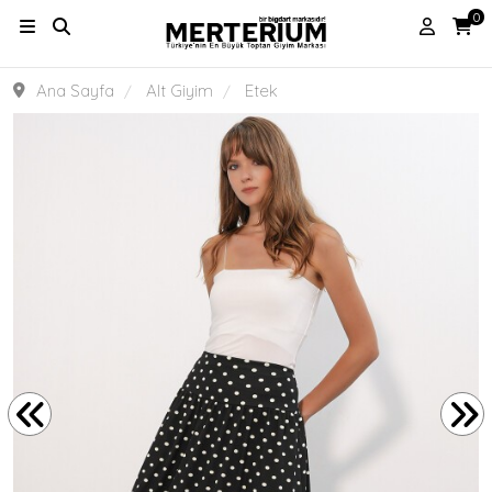
0
Ana Sayfa
Alt Giyim
Etek