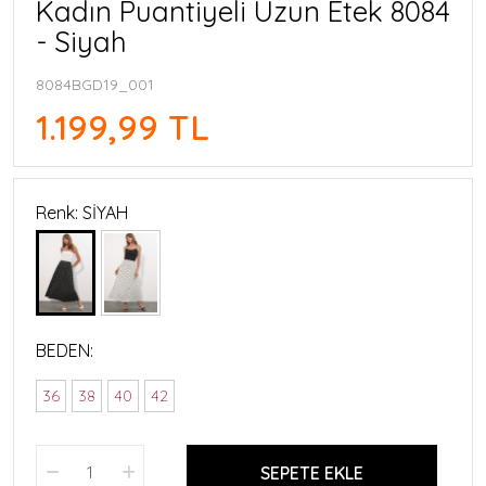
Kadın Puantiyeli Uzun Etek 8084
- Siyah
8084BGD19_001
1.199,99 TL
Renk: SİYAH
BEDEN:
36
38
40
42
SEPETE EKLE