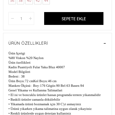
36
38
40
42
44
SEPETE EKLE
ÜRÜN ÖZELLIKLERI
Ürün Içerigi
%80 Viskon %20 Naylon
Ürün özellikleri
Kadin Puantiyeli Fular Yaka Bluz 40007
Model Bilgileri
Bedeni : 38
Ürün Boyu:72 cm
Kol Boyu:46 cm
Manken Ölçüsü : Boy:176 Gögüs:90 Bel:63 Basen:94
Genel Yikama ve Kullanma Talimatlari
• El isi ve boncuklu ürünler hassas programda tersten yikanmalidir
• Baskili ürünler zamanla dökülebilir
• Yikamada ürünü bozmamak için 30 C'yi asmayiniz
• Ürünü yikarken yikama talimatina uygun olarak yikayiniz
• Renkli ürünlerde uygun deterjan kullaniniz