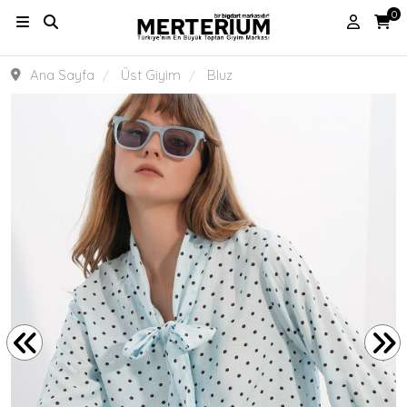
0
Ana Sayfa
Üst Giyim
Bluz