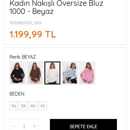
Kadın Nakışlı Oversize Bluz
1000 - Beyaz
1000BGD19_005
1.199,99 TL
Renk: BEYAZ
BEDEN:
36
38
40
42
SEPETE EKLE