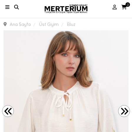
0
Ana Sayfa
Üst Giyim
Bluz