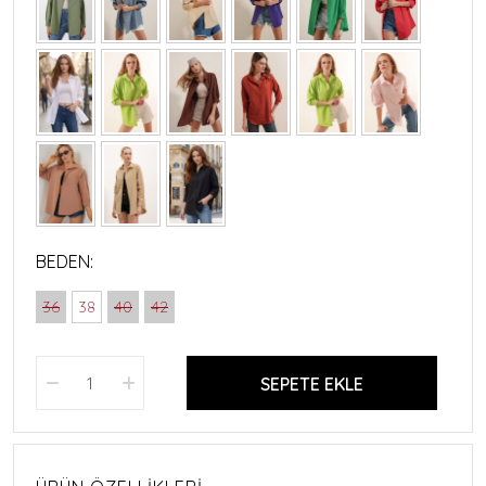
BEDEN:
36
38
40
42
SEPETE EKLE