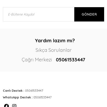
GÖNDER
Yardım lazım mı?
Sıkça Sorulanlar
Çağrı Merkezi
05061533447
Canlı Destek :
05061533447
WhatsApp Destek :
05061533447