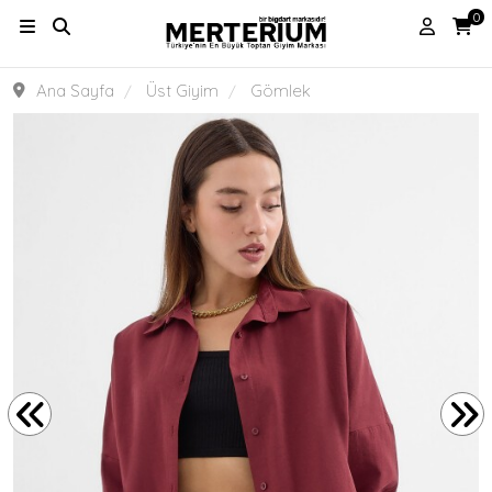
0
Ana Sayfa
Üst Giyim
Gömlek