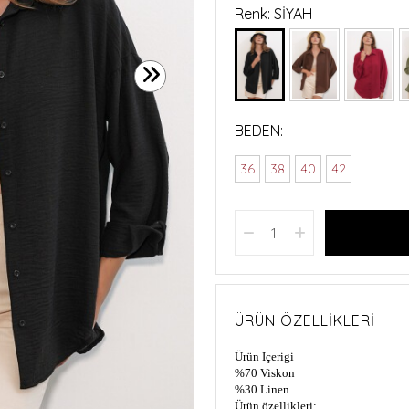
Renk: SİYAH
BEDEN:
36
38
40
42
ÜRÜN ÖZELLIKLERI
Ürün Içerigi
%70 Viskon
%30 Linen
Ürün özellikleri: