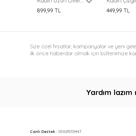
Kadın Uzun Oversize Gömlek 5965 - Ekru
899,99 TL
449,99 TL
Size özel fırsatlar, kampanyalar ve yeni gel
ilk önce haberdar olmak için bültenimize kay
Yardım lazım 
Canlı Destek :
05061533447