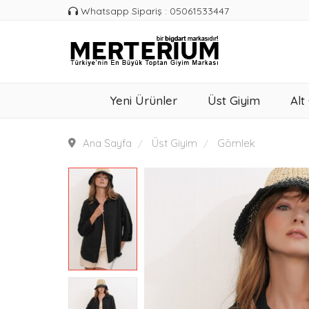
Whatsapp Sipariş : 05061533447
Yeni Ürünler
Üst Giyim
Alt
Ana Sayfa
Üst Giyim
Gömlek