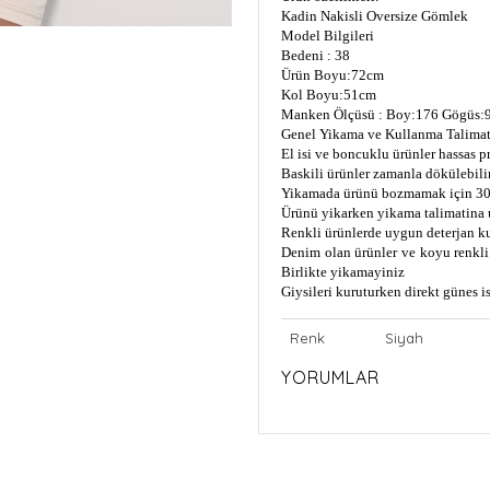
Kadin Nakisli Oversize Gömlek
Model Bilgileri
Bedeni : 38
Ürün Boyu:72cm
Kol Boyu:51cm
Manken Ölçüsü : Boy:176 Gögüs:9
Genel Yikama ve Kullanma Talimat
El isi ve boncuklu ürünler hassas 
Baskili ürünler zamanla dökülebili
Yikamada ürünü bozmamak için 30
Ürünü yikarken yikama talimatina 
Renkli ürünlerde uygun deterjan k
Denim olan ürünler ve koyu renkli 
Birlikte yikamayiniz
Giysileri kuruturken direkt günes 
Renk
Siyah
YORUMLAR