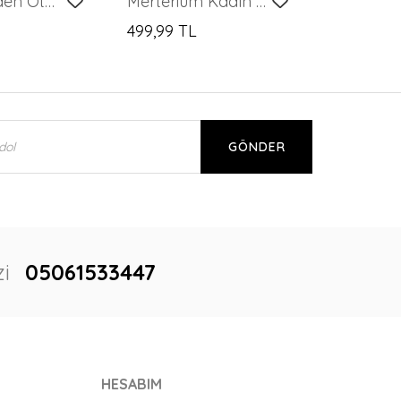
Kadın Belden Oturtmalı Poplin Gömlek 20384 - Mavi
Merterium Kadın Desenli Kısa Kol Crop Gömlek 20337 - Siyah
499,99 TL
GÖNDER
i
05061533447
HESABIM