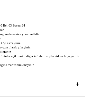
0 Bel:63 Basen:94
lari
programda tersten yikanmalidir
r
 C'yi asmayiniz
uygun olarak yikayiniz
ullaniniz
ürünler açik renkli diger ürünler ile yikanirken boyayabilir.
isigina maruz birakmayiniz