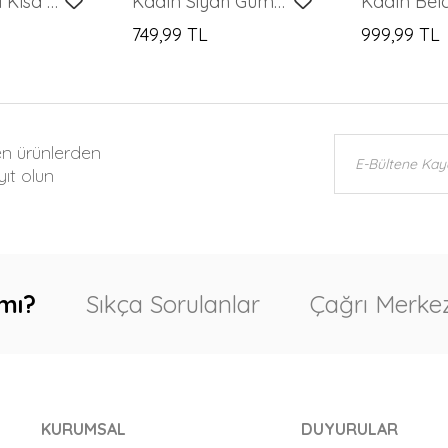
Kadın Çizgili Kısa Kol Gömlek 20344 - A.Lacivert
Kadın Siyah Gümüş Varak Desenli Gömlek 20253
749,99 TL
999,99 TL
en ürünlerden
ıt olun
mı?
Sıkça Sorulanlar
Çağrı Merkez
KURUMSAL
DUYURULAR