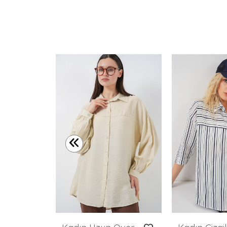
Merterium Kadın Çizgili Oversize Kısa Gömlek 20326 - Pembe