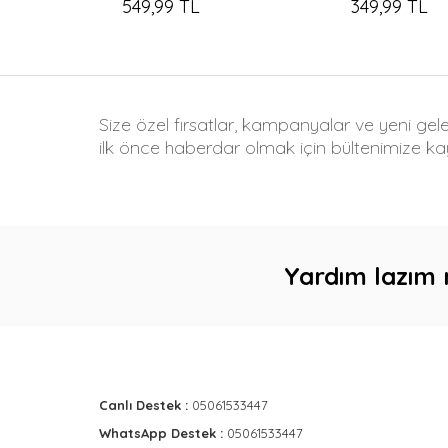
549,99 TL
349,99 TL
Size özel fırsatlar, kampanyalar ve yeni gel
ilk önce haberdar olmak için bültenimize kay
Yardım lazım 
Canlı Destek :
05061533447
WhatsApp Destek :
05061533447