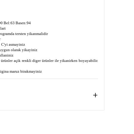
0 Bel:63 Basen:94
lari
programda tersten yikanmalidir
r
 C'yi asmayiniz
uygun olarak yikayiniz
ullaniniz
ürünler açik renkli diger ürünler ile yikanirken boyayabilir.
isigina maruz birakmayiniz