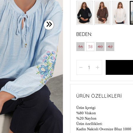
BEDEN:
36
38
40
42
ÜRÜN ÖZELLIKLERI
Ürün Içerigi
%80 Viskon
%20 Naylon
Ürün özellikleri:
Kadin Nakisli Oversize Bluz 1000