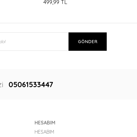
499,99 TL
GÖNDER
i
05061533447
HESABIM
HESABIM