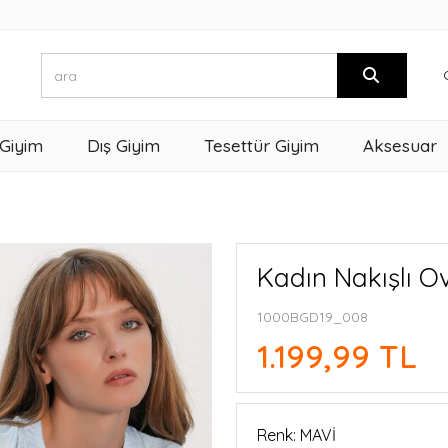
 Giyim
Dış Giyim
Tesettür Giyim
Aksesuar
Kadın Nakışlı Ov
1000BGD19_008
1.199,99 TL
Renk: MAVİ