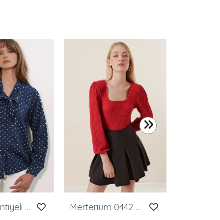
499,99 T
Kadın Puantiyeli Fular Yaka Bluz 40007 - Lacivert
Merterium 0442 Uzun Kollu Bluz - Kırmızı