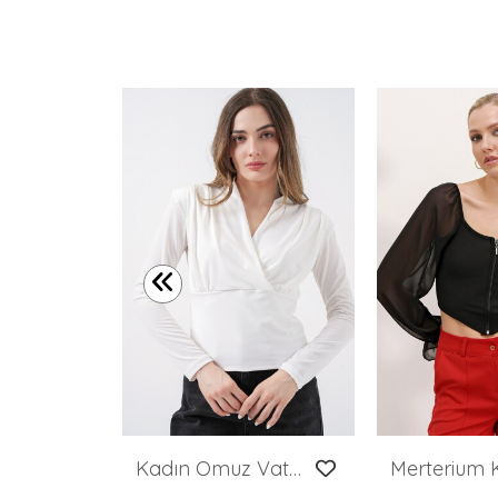
Kadın Puantiyeli Fular Yaka Bluz 40007 - Kahverengi
Kadın Omuz Vatkalı Kruvaze Yaka Bluz 942 - Beyaz