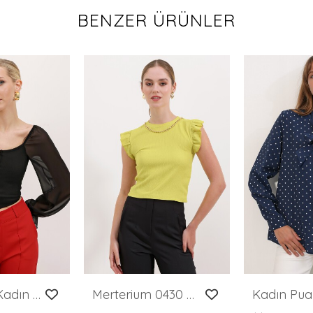
BENZER ÜRÜNLER
Merterium Kadın Siyah Şifon Önü Fermuarlı Bluz 0496
Merterium 0430 Örme Bluz - A.Sarı