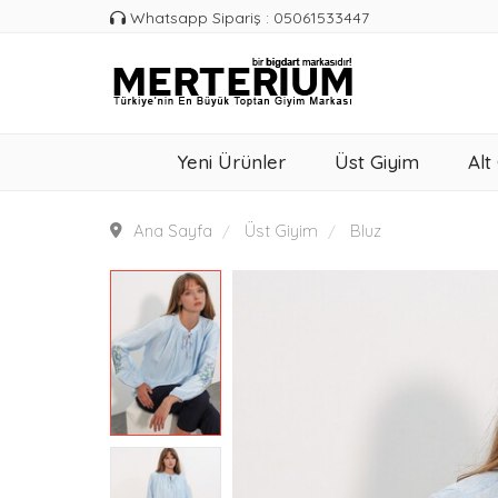
Whatsapp Sipariş : 05061533447
Yeni Ürünler
Üst Giyim
Alt
Ana Sayfa
Üst Giyim
Bluz