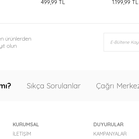
499,99 TL
1.199,99 TL
en ürünlerden
ıt olun
mı?
Sıkça Sorulanlar
Çağrı Merkez
KURUMSAL
DUYURULAR
İLETIŞIM
KAMPANYALAR