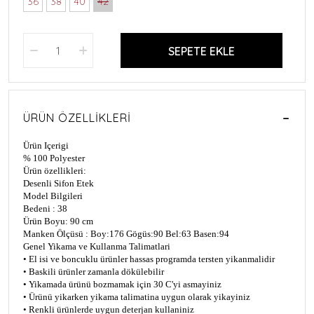
36
38
40
42
SEPETE EKLE
ÜRÜN ÖZELLIKLERI
Ürün Içerigi
% 100 Polyester
Ürün özellikleri:
Desenli Sifon Etek
Model Bilgileri
Bedeni : 38
Ürün Boyu: 90 cm
Manken Ölçüsü : Boy:176 Gögüs:90 Bel:63 Basen:94
Genel Yikama ve Kullanma Talimatlari
• El isi ve boncuklu ürünler hassas programda tersten yikanmalidir
• Baskili ürünler zamanla dökülebilir
• Yikamada ürünü bozmamak için 30 C'yi asmayiniz
• Ürünü yikarken yikama talimatina uygun olarak yikayiniz
• Renkli ürünlerde uygun deterjan kullaniniz