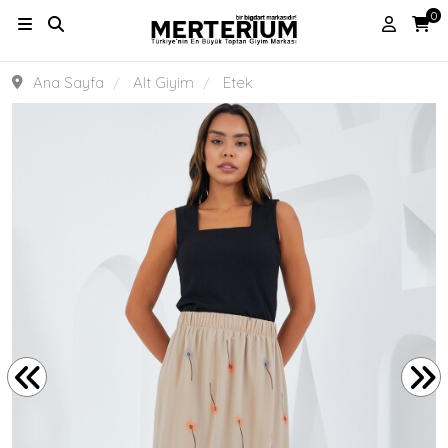
0
Ana Sayfa
Alt Giyim
Etek