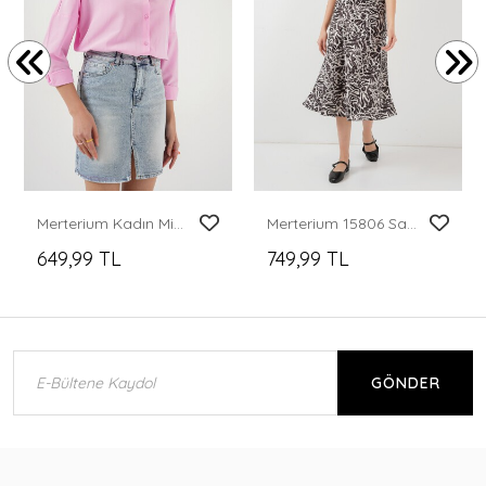
Merterium Kadın Mini Kot Etek 8037 - Mavi
Merterium 15806 Saten Etek - K. Bej
649,99 TL
749,99 TL
GÖNDER