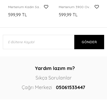
Merterium Kadın Saten Gömlek Geniş Beden Aralığı - Sarı
Merterium 3900 Oversize Uzun Basic Gömlek - Kırmızı
599,99 TL
599,99 TL
GÖNDER
Yardım lazım mı?
Sıkça Sorulanlar
Çağrı Merkezi
05061533447