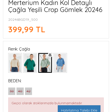
Merterium Kadın Kol Detaylı
Çağla Yeşili Crop Gömlek 20246
20246BGD19_500
399,99 TL
Renk: Çağla
BEDEN:
38
40
42
Geçici olarak stoklarımızda bulunmamaktadır.
Hatırlatma Talebi Ekle