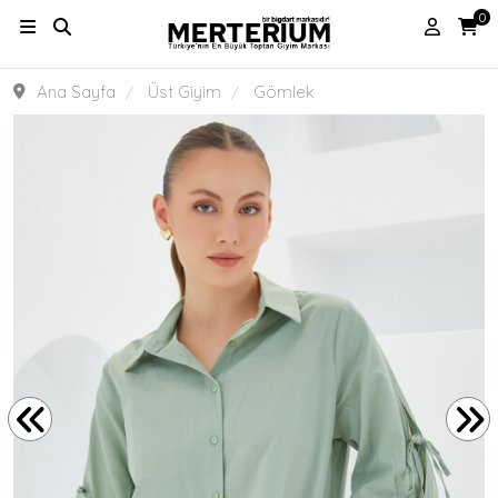
0
Ana Sayfa
Üst Giyim
Gömlek