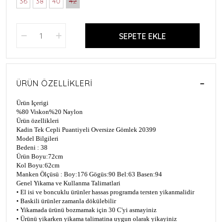
36
38
40
42
SEPETE EKLE
ÜRÜN ÖZELLIKLERI
Ürün Içerigi
%80 Viskon%20 Naylon
Ürün özellikleri
Kadin Tek Cepli Puantiyeli Oversize Gömlek 20399
Model Bilgileri
Bedeni : 38
Ürün Boyu:72cm
Kol Boyu:62cm
Manken Ölçüsü : Boy:176 Gögüs:90 Bel:63 Basen:94
Genel Yikama ve Kullanma Talimatlari
• El isi ve boncuklu ürünler hassas programda tersten yikanmalidir
• Baskili ürünler zamanla dökülebilir
• Yikamada ürünü bozmamak için 30 C'yi asmayiniz
• Ürünü yikarken yikama talimatina uygun olarak yikayiniz