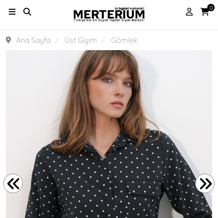
0
Ana Sayfa
Üst Giyim
Gömlek