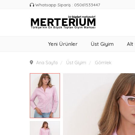
Whatsapp Sipariş : 05061533447
Yeni Ürünler
Üst Giyim
Alt
Ana Sayfa
Üst Giyim
Gömlek