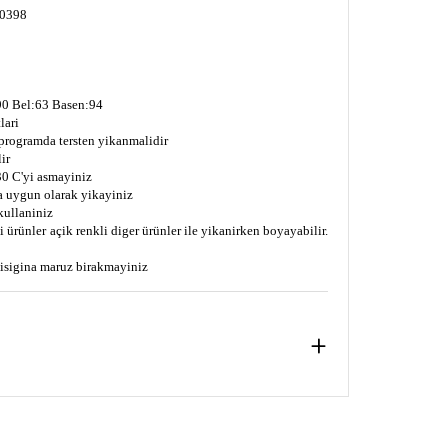
20398
0 Bel:63 Basen:94
lari
 programda tersten yikanmalidir
ir
0 C'yi asmayiniz
a uygun olarak yikayiniz
kullaniniz
 ürünler açik renkli diger ürünler ile yikanirken boyayabilir.
s isigina maruz birakmayiniz