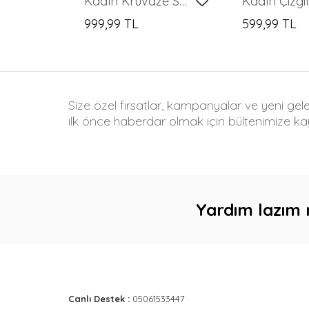
Kadın Kruvaze Saten Gömlek 20386 - Lacivert
999,99 TL
599,99 TL
Size özel fırsatlar, kampanyalar ve yeni gel
ilk önce haberdar olmak için bültenimize kay
Yardım lazım 
Canlı Destek :
05061533447