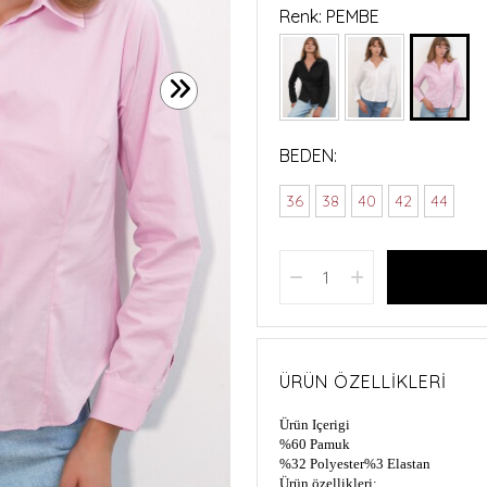
Renk: PEMBE
BEDEN:
36
38
40
42
44
ÜRÜN ÖZELLIKLERI
Ürün Içerigi
%60 Pamuk
%32 Polyester
%3 Elastan
Ürün özellikleri: