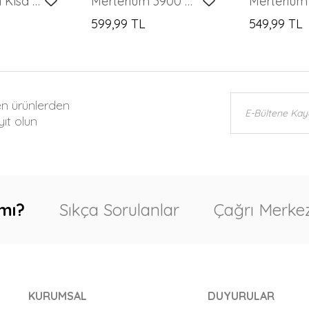
Kadın Çizgili Kısa Kol Gömlek 20345 - Siyah
Merterium 3900 Oversize Uzun Basic Gömlek - Yeşil
599,99 TL
549,99 TL
en ürünlerden
ıt olun
mı?
Sıkça Sorulanlar
Çağrı Merkez
KURUMSAL
DUYURULAR