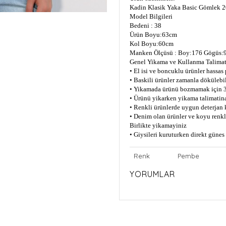
Kadin Klasik Yaka Basic Gömlek 
Model Bilgileri
Bedeni : 38
Ürün Boyu:63cm
Kol Boyu:60cm
Manken Ölçüsü : Boy:176 Gögüs:9
Genel Yikama ve Kullanma Talimat
• El isi ve boncuklu ürünler hassas
• Baskili ürünler zamanla dökülebil
• Yikamada ürünü bozmamak için 3
• Ürünü yikarken yikama talimatin
• Renkli ürünlerde uygun deterjan 
• Denim olan ürünler ve koyu renkli
Birlikte yikamayiniz
• Giysileri kuruturken direkt güne
Renk
Pembe
YORUMLAR