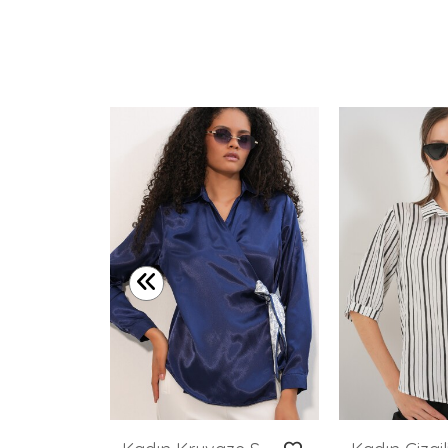
20134 Oversize Suni Deri Gömlek - Mürdüm