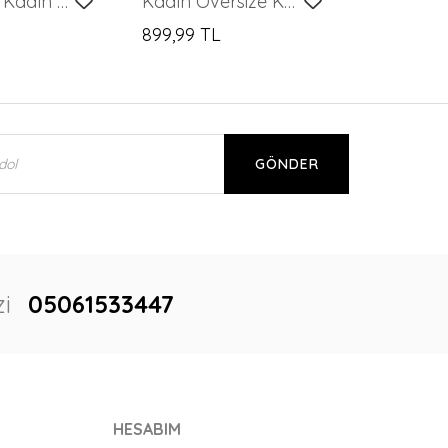
Merterium Kadın Uzun Kollu Çizgili Gömlek 20283 - Siyah
Kadın Oversize Keten Gömlek 20338 - Bordo
899,99 TL
GÖNDER
i
05061533447
HESABIM