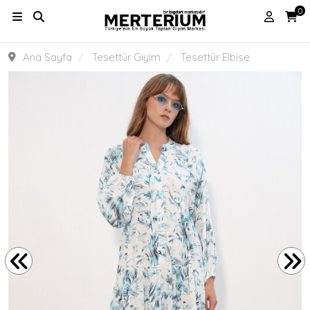
0
Ana Sayfa
Tesettür Giyim
Tesettür Elbise