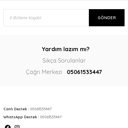
GÖNDER
Yardım lazım mı?
Sıkça Sorulanlar
Çağrı Merkezi
05061533447
Canlı Destek :
05061533447
WhatsApp Destek :
05061533447