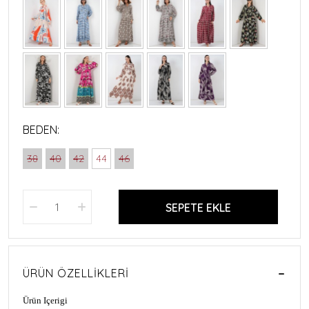
BEDEN:
38
40
42
44
46
SEPETE EKLE
ÜRÜN ÖZELLIKLERI
Ürün Içerigi