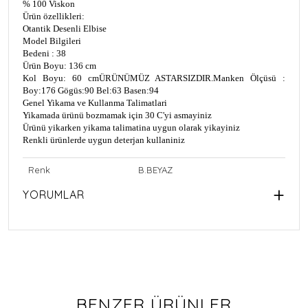
% 100 Viskon
Ürün özellikleri:
Otantik Desenli Elbise
Model Bilgileri
Bedeni : 38
Ürün Boyu: 136 cm
Kol Boyu: 60 cm
ÜRÜNÜMÜZ ASTARSIZDIR.
Manken Ölçüsü :
Boy:176 Gögüs:90 Bel:63 Basen:94
Genel Yikama ve Kullanma Talimatlari
Yikamada ürünü bozmamak için 30 C'yi asmayiniz
Ürünü yikarken yikama talimatina uygun olarak yikayiniz
Renkli ürünlerde uygun deterjan kullaniniz
Renk
B.BEYAZ
YORUMLAR
BENZER ÜRÜNLER