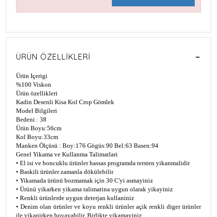
ÜRÜN ÖZELLIKLERI
Ürün Içerigi
%100 Viskon
Ürün özellikleri
Kadin Desenli Kisa Kol Crop Gömlek
Model Bilgileri
Bedeni : 38
Ürün Boyu:56cm
Kol Boyu:33cm
Manken Ölçüsü : Boy:176 Gögüs:90 Bel:63 Basen:94
Genel Yikama ve Kullanma Talimatlari
• El isi ve boncuklu ürünler hassas programda tersten yikanmalidir
• Baskili ürünler zamanla dökülebilir
• Yikamada ürünü bozmamak için 30 C'yi asmayiniz
• Ürünü yikarken yikama talimatina uygun olarak yikayiniz
• Renkli ürünlerde uygun deterjan kullaniniz
• Denim olan ürünler ve koyu renkli ürünler açik renkli diger ürünler
ile yikanirken boyayabilir. Birlikte yikamayiniz