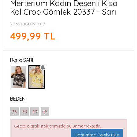
Merterium Kadın Desenli Kısa
Kol Crop Gömlek 20337 - Sarı
20337BGD19_017
499,99 TL
Renk: SARI
BEDEN:
36
38
40
42
Geçici olarak stoklarımızda bulunmamaktadır.
Hatırlatma Talebi Ekle