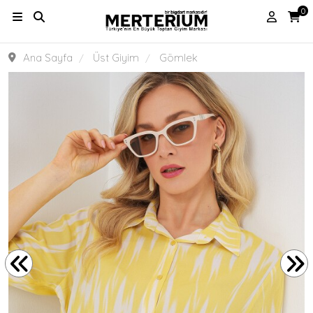
0
Ana Sayfa
Üst Giyim
Gömlek