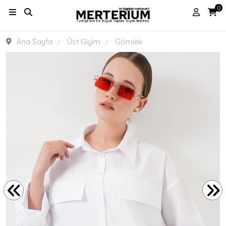
0
Ana Sayfa
Üst Giyim
Gömlek