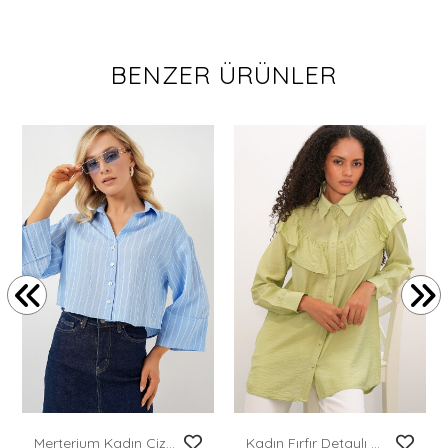
BENZER ÜRÜNLER
Merterium Kadın Çizgili Oversize Kısa Gömlek 20326 - Mavi
Kadın Fırfır Detaylı Gömlek Tunik 5994 - E.Yeşil