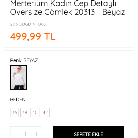
Merterium Kadın Cep Detaylı
Oversize Gömlek 20313 - Beyaz
20313BGD19_005
499,99 TL
Renk: BEYAZ
BEDEN:
36
38
40
42
SEPETE EKLE