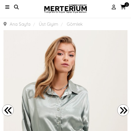
0
Ana Sayfa
Üst Giyim
Gömlek