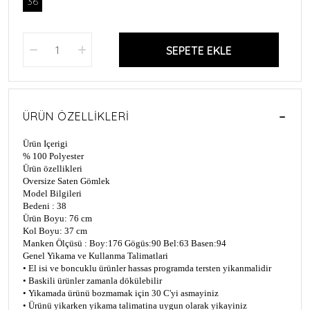
36
SEPETE EKLE
ÜRÜN ÖZELLIKLERI
Ürün Içerigi
% 100 Polyester
Ürün özellikleri
Oversize Saten Gömlek
Model Bilgileri
Bedeni : 38
Ürün Boyu: 76 cm
Kol Boyu: 37 cm
Manken Ölçüsü : Boy:176 Gögüs:90 Bel:63 Basen:94
Genel Yikama ve Kullanma Talimatlari
• El isi ve boncuklu ürünler hassas programda tersten yikanmalidir
• Baskili ürünler zamanla dökülebilir
• Yikamada ürünü bozmamak için 30 C'yi asmayiniz
• Ürünü yikarken yikama talimatina uygun olarak yikayiniz