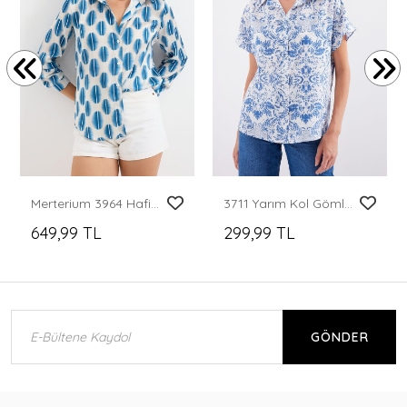
Merterium 3964 Hafif Dökümlü Saten Gömlek - B.Mavi
3711 Yarım Kol Gömlek - D.Mavi
649,99 TL
299,99 TL
GÖNDER