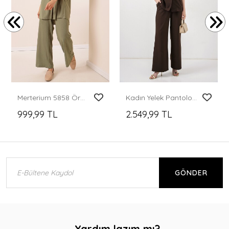
Merterium 5858 Örme İkili Takım - Çağla
Kadın Yelek Pantolon İkili Takım 30086 - Kahverengi
999,99 TL
2.549,99 TL
GÖNDER
Yardım lazım mı?