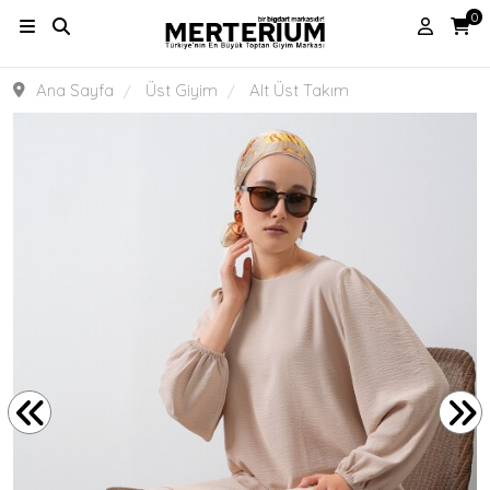
0
Ana Sayfa
Üst Giyim
Alt Üst Takım