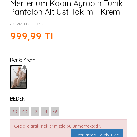
Merterium Kadın Ayrobin Tunik
Pantolon Alt Üst Takım - Krem
6712MRT25_033
999,99 TL
Renk: Krem
BEDEN:
38
40
42
44
46
Geçici olarak stoklarımızda bulunmamaktadır.
Hatırlatma Talebi Ekle