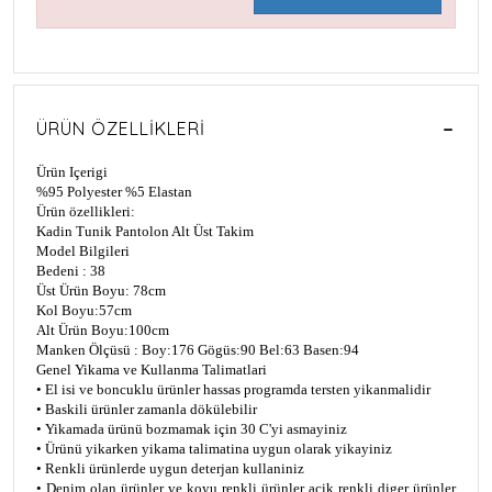
ÜRÜN ÖZELLIKLERI
Ürün Içerigi
%95 Polyester %5 Elastan
Ürün özellikleri:
Kadin Tunik Pantolon Alt Üst Takim
Model Bilgileri
Bedeni : 38
Üst Ürün Boyu: 78cm
Kol Boyu:57cm
Alt Ürün Boyu:100cm
Manken Ölçüsü : Boy:176 Gögüs:90 Bel:63 Basen:94
Genel Yikama ve Kullanma Talimatlari
• El isi ve boncuklu ürünler hassas programda tersten yikanmalidir
• Baskili ürünler zamanla dökülebilir
• Yikamada ürünü bozmamak için 30 C'yi asmayiniz
• Ürünü yikarken yikama talimatina uygun olarak yikayiniz
• Renkli ürünlerde uygun deterjan kullaniniz
• Denim olan ürünler ve koyu renkli ürünler açik renkli diger ürünler