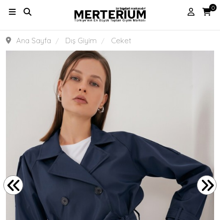
0
Ana Sayfa
Dış Giyim
Ceket