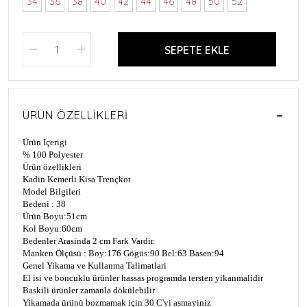
34
36
38
40
42
44
46
48
50
52
SEPETE EKLE
ÜRÜN ÖZELLIKLERI
Ürün Içerigi
% 100 Polyester
Ürün özellikleri
Kadin Kemerli Kisa Trençkot
Model Bilgileri
Bedeni : 38
Ürün Boyu:51cm
Kol Boyu:60cm
Bedenler Arasinda 2 cm Fark Vardir.
Manken Ölçüsü : Boy:176 Gögüs:90 Bel:63 Basen:94
Genel Yikama ve Kullanma Talimatlari
El isi ve boncuklu ürünler hassas programda tersten yikanmalidir
Baskili ürünler zamanla dökülebilir
Yikamada ürünü bozmamak için 30 C'yi asmayiniz