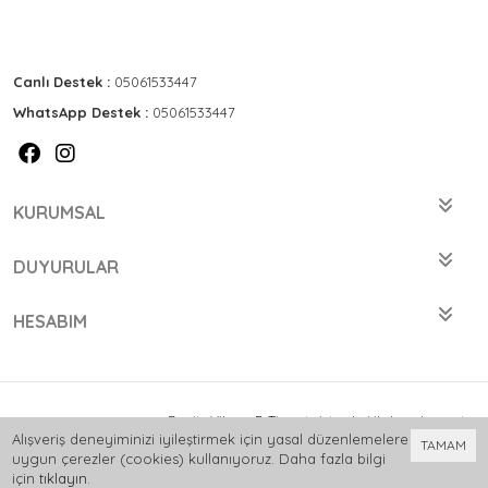
Canlı Destek :
05061533447
WhatsApp Destek :
05061533447
KURUMSAL
DUYURULAR
HESABIM
Bu site
Vikaon E-Ticaret sistemleri
ile hazırlanmıştır.
Alışveriş deneyiminizi iyileştirmek için yasal düzenlemelere
TAMAM
uygun çerezler (cookies) kullanıyoruz. Daha fazla bilgi
için
tıklayın
.
0