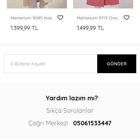
Merterium 9085 Kaşe Kaban - Bej
Merterium 9113 Oversize Geniş Kesim Yünlü Uzun Kaşe Kaban - Kırmızı
1.399,99 TL
1.499,99 TL
GÖNDER
Yardım lazım mı?
Sıkça Sorulanlar
Çağrı Merkezi
05061533447