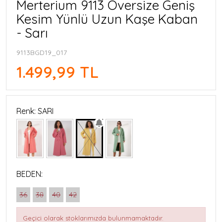
Merterium 9113 Oversize Geniş
Kesim Yünlü Uzun Kaşe Kaban
- Sarı
9113BGD19_017
1.499,99 TL
Renk: SARI
BEDEN:
36
38
40
42
Geçici olarak stoklarımızda bulunmamaktadır.