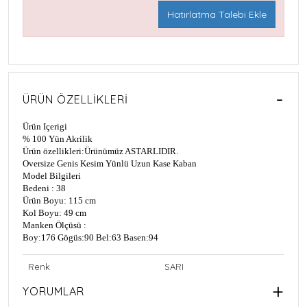
Hatırlatma Talebi Ekle
ÜRÜN ÖZELLIKLERI
Ürün Içerigi
% 100 Yün Akrilik
Ürün özellikleri:
Ürünümüz ASTARLIDIR.
Oversize Genis Kesim Yünlü Uzun Kase Kaban
Model Bilgileri
Bedeni : 38
Ürün Boyu: 115 cm
Kol Boyu: 49 cm
Manken Ölçüsü :
Boy:176
Gögüs:90
Bel:63
Basen:94
Renk
SARI
YORUMLAR