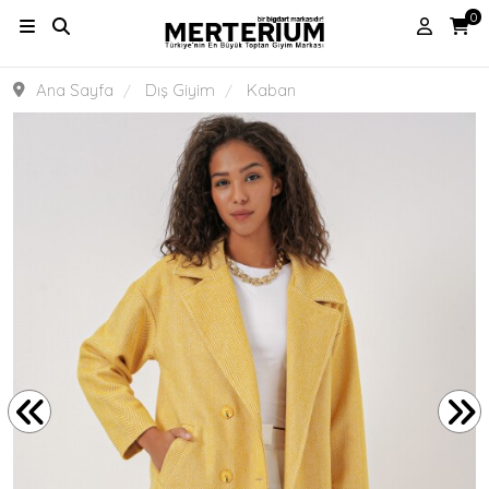
0
Ana Sayfa
Dış Giyim
Kaban