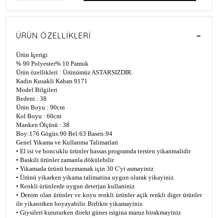
ÜRÜN ÖZELLIKLERI
Ürün Içerigi
% 90 Polyester% 10 Pamuk
Ürün özellikleri : Ürünümüz ASTARSIZDIR.
Kadin Kusakli Kaban 9171
Model Bilgileri
Bedeni : 38
Ürün Boyu : 90cm
Kol Boyu : 60cm
Manken Ölçüsü : 38
Boy:176 Gögüs:90 Bel:63 Basen:94
Genel Yikama ve Kullanma Talimatlari
• El isi ve boncuklu ürünler hassas programda tersten yikanmalidir
• Baskili ürünler zamanla dökülebilir
• Yikamada ürünü bozmamak için 30 C'yi asmayiniz
• Ürünü yikarken yikama talimatina uygun olarak yikayiniz
• Renkli ürünlerde uygun deterjan kullaniniz
• Denim olan ürünler ve koyu renkli ürünler açik renkli diger ürünler
ile yikanirken boyayabilir. Birlikte yikamayiniz
• Giysileri kuruturken direkt günes isigina maruz birakmayiniz