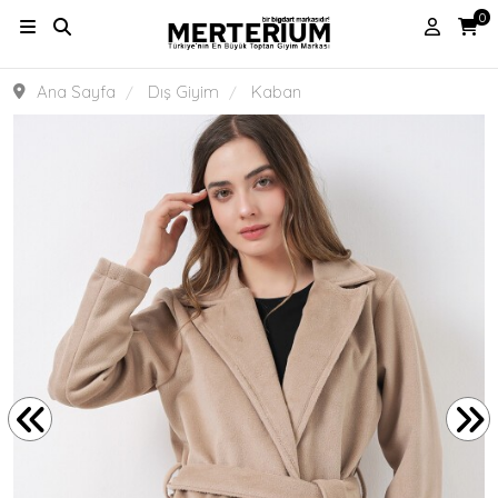
0
Ana Sayfa
Dış Giyim
Kaban