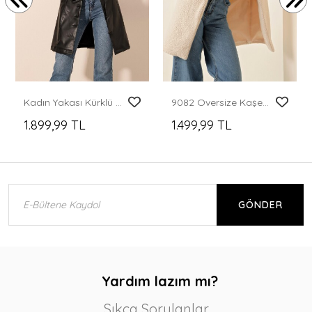
Kadın Yakası Kürklü Deri Kaban 1048 - Siyah
9082 Oversize Kaşe Kaban - Ekru
1.899,99 TL
1.499,99 TL
GÖNDER
Yardım lazım mı?
Sıkça Sorulanlar