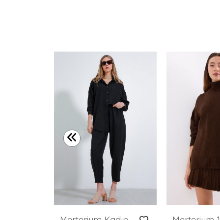
Kadın Yelek Pantolon İkili Takım 30086 - Lacivert
Merterium Kadın Siyah Oversize Keten Alt Üst Takım 6622