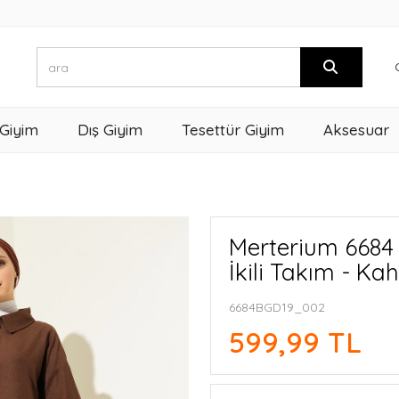
 Giyim
Dış Giyim
Tesettür Giyim
Aksesuar
Merterium 6684 
İkili Takım - Ka
6684BGD19_002
599,99 TL