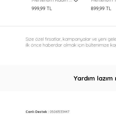
999,99 TL
899,99 TL
Size özel fırsatlar, kampanyalar ve yeni gel
ilk önce haberdar olmak için bültenimize kay
Yardım lazım 
Canlı Destek :
05061533447