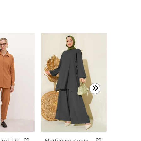
2.249,99 
6593 Oversize İkili Takım - Taba
Merterium Kadın Tunik Pantolon Alt Üst Takım 6663 - Antrasit