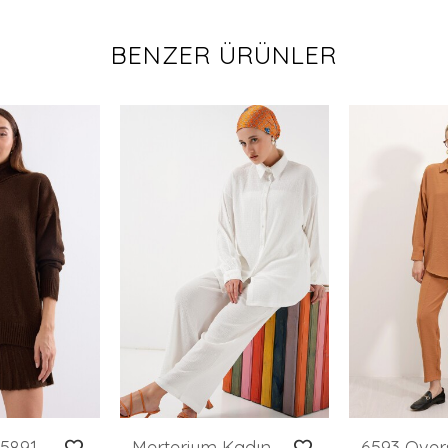
BENZER ÜRÜNLER
Merterium 15891 Kazak Etek Triko İkili Takım - Kahverengi
Merterium Kadın Örme Tesettür Alt Üst Takım 6711 - Beyaz