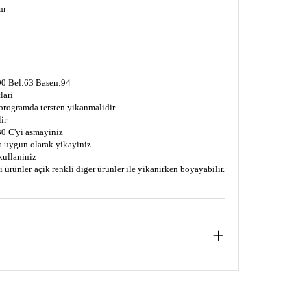
im
0 Bel:63 Basen:94
lari
 programda tersten yikanmalidir
ir
0 C'yi asmayiniz
a uygun olarak yikayiniz
kullaniniz
 ürünler açik renkli diger ürünler ile yikanirken boyayabilir.