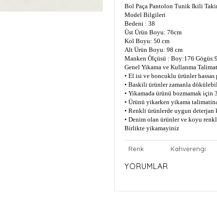
Bol Paça Pantolon Tunik Ikili Tak
Model Bilgileri
Bedeni : 38
Üst Ürün Boyu: 76cm
Kol Boyu: 50 cm
Alt Ürün Boyu: 98 cm
Manken Ölçüsü : Boy:176 Gögüs:9
Genel Yikama ve Kullanma Talimat
• El isi ve boncuklu ürünler hassas
• Baskili ürünler zamanla dökülebil
• Yikamada ürünü bozmamak için 3
• Ürünü yikarken yikama talimatin
• Renkli ürünlerde uygun deterjan 
• Denim olan ürünler ve koyu renkli
Birlikte yikamayiniz
Renk
Kahverengi
YORUMLAR