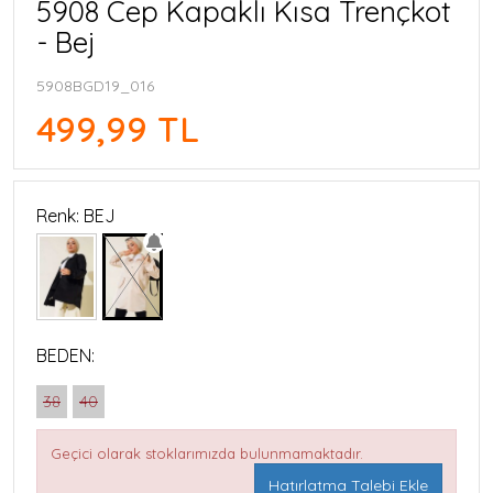
5908 Cep Kapaklı Kısa Trençkot
- Bej
5908BGD19_016
499,99 TL
Renk: BEJ
BEDEN:
38
40
Geçici olarak stoklarımızda bulunmamaktadır.
Hatırlatma Talebi Ekle