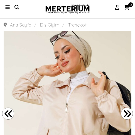
0
Ana Sayfa
Dış Giyim
Trençkot