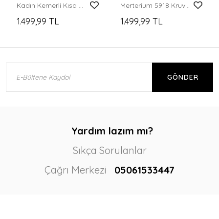
Kadın Kemerli Kısa Trençkot 5970 - Kahverengi
Merterium 5918 Kruvaze Yaka Trençkot - Yağ Yeşil
1.499,99 TL
1.499,99 TL
GÖNDER
Yardım lazım mı?
Sıkça Sorulanlar
Çağrı Merkezi
05061533447