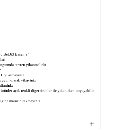
.
0 Bel:63 Basen:94
lari
programda tersten yikanmalidir
r
 C'yi asmayiniz
uygun olarak yikayiniz
ullaniniz
ürünler açik renkli diger ürünler ile yikanirken boyayabilir.
isigina maruz birakmayiniz