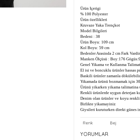
Ürün Içerigi
% 100 Polyester
Ürün özellikleri
Kruvaze Yaka Trençkot
Model Bilgileri
Bedeni : 38
Ürün Boyu: 109 cm
Kol Boyu: 59 cm
Bedenler Arasinda 2 cm Fark Vardir
Manken Ölçüsü : Boy:176 Gögüs:9
Genel Yikama ve Kullanma Talimat
El isi ve boncuklu ürünler hassas 
Baskili ürünler zamanla dökülebili
Yikamada ürünü bozmamak için 30
Ürünü yikarken yikama talimatina 
Renkli ürünlerde uygun deterjan k
Denim olan ürünler ve koyu renkli 
Birlikte yikamayiniz
Giysileri kuruturken direkt günes 
Renk
Bej
YORUMLAR