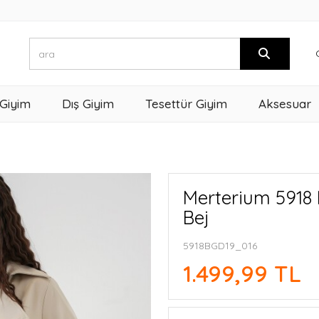
 Giyim
Dış Giyim
Tesettür Giyim
Aksesuar
Merterium 5918 
Bej
5918BGD19_016
1.499,99 TL