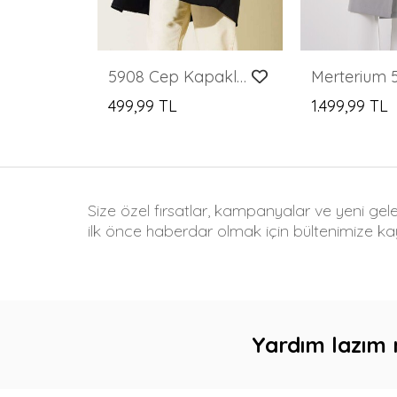
5908 Cep Kapaklı Kısa Trençkot - Siyah
499,99 TL
1.499,99 TL
Size özel fırsatlar, kampanyalar ve yeni gel
ilk önce haberdar olmak için bültenimize kay
Yardım lazım 