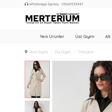
Whatsapp Sipariş : 05061533447
Yeni Ürünler
Üst Giyim
Alt
Ana Sayfa
Dış Giyim
Trençkot