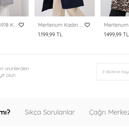
Merterium 5918 Kruvaze Yaka Trençkot - Gri
Merterium Kadın Kruvaze Yaka Kuşaklı Trençkot - Lacivert
1.199,99 TL
1.499,99 T
en ürünlerden
ıt olun
mı?
Sıkça Sorulanlar
Çağrı Merkez