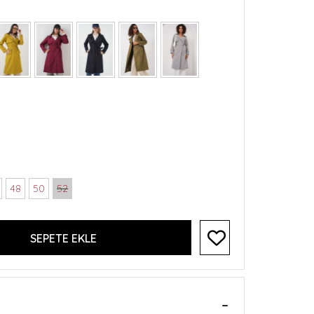
48
50
52
SEPETE EKLE