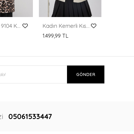
Merterium 9104 Kruvaze Yaka Astarlı Trençkot - M. Kahverengi
Kadın Kemerli Kısa Trençkot 5970 - Taş
L
1.499,99 TL
GÖNDER
i
05061533447