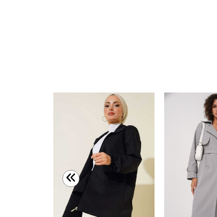
Kadın Kemerli Kısa Trençkot 5970 - Kahverengi