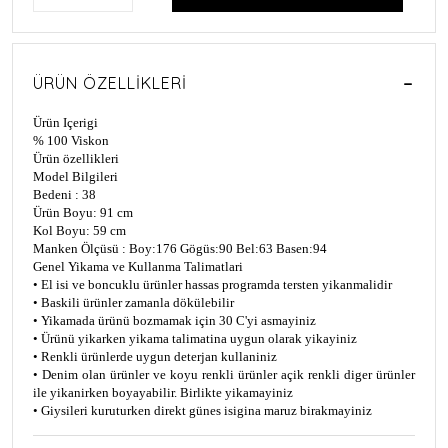
ÜRÜN ÖZELLIKLERI
Ürün Içerigi
% 100 Viskon
Ürün özellikleri
Model Bilgileri
Bedeni : 38
Ürün Boyu: 91 cm
Kol Boyu: 59 cm
Manken Ölçüsü : Boy:176 Gögüs:90 Bel:63 Basen:94
Genel Yikama ve Kullanma Talimatlari
• El isi ve boncuklu ürünler hassas programda tersten yikanmalidir
• Baskili ürünler zamanla dökülebilir
• Yikamada ürünü bozmamak için 30 C'yi asmayiniz
• Ürünü yikarken yikama talimatina uygun olarak yikayiniz
• Renkli ürünlerde uygun deterjan kullaniniz
• Denim olan ürünler ve koyu renkli ürünler açik renkli diger ürünler
ile yikanirken boyayabilir. Birlikte yikamayiniz
• Giysileri kuruturken direkt günes isigina maruz birakmayiniz