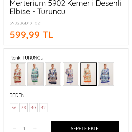
Merterium 5902 Kemerli Desenli
Elbise - Turuncu
5902BGD19_021
599,99 TL
Renk: TURUNCU
BEDEN:
36
38
40
42
SEPETE EKLE