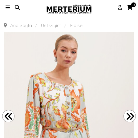
0
Ana Sayfa
Üst Giyim
Elbise