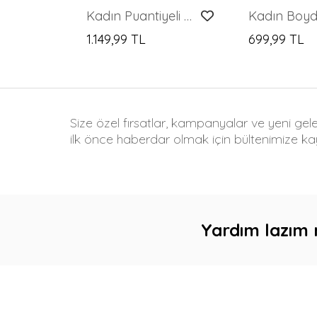
Kadın Puantiyeli Kare Yaka Kısa Kol Mini Elbise 2604 - Kahverengi
1.149,99 TL
699,99 TL
Size özel fırsatlar, kampanyalar ve yeni gel
ilk önce haberdar olmak için bültenimize kay
Yardım lazım 