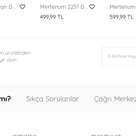
Kadın Boydan Düğmeli Kısa Kol Çiçekli Elbise 2561 - Yeşil
Merterium 2237 Desenli Askılı Viskon Elbise - Lila
499,99 TL
599,99 TL
en ürünlerden
ıt olun
mı?
Sıkça Sorulanlar
Çağrı Merkez