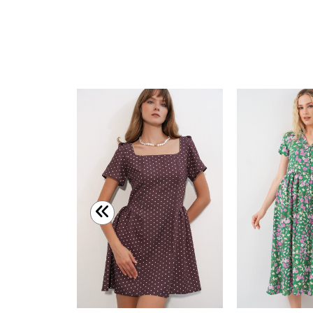
Kadın Kısa V Yaka Puantiyeli Elbise 2606 - Beyaz