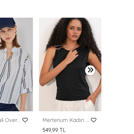
599,99 T
Kadın Çizgili Oversize Bluz 967 - Açık Mavi
Merterium Kadın Kolsuz Basic Bluz 935 - Siyah
549,99 TL