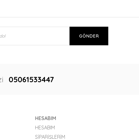
GÖNDER
i
05061533447
HESABIM
HESABIM
SIPARIŞLERIM