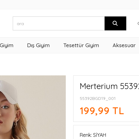
 Giyim
Dış Giyim
Tesettür Giyim
Aksesuar
Merterium 55392
55392BGD19_001
199,99 TL
Renk: SİYAH