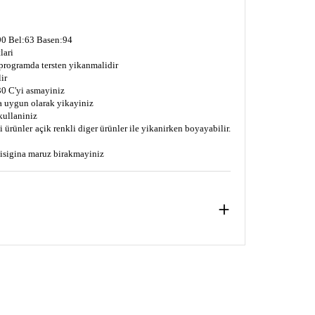
0 Bel:63 Basen:94
lari
 programda tersten yikanmalidir
ir
0 C'yi asmayiniz
a uygun olarak yikayiniz
kullaniniz
 ürünler açik renkli diger ürünler ile yikanirken boyayabilir.
s isigina maruz birakmayiniz