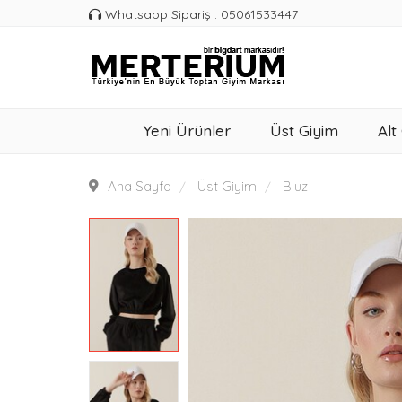
Whatsapp Sipariş : 05061533447
Yeni Ürünler
Üst Giyim
Alt
Ana Sayfa
Üst Giyim
Bluz