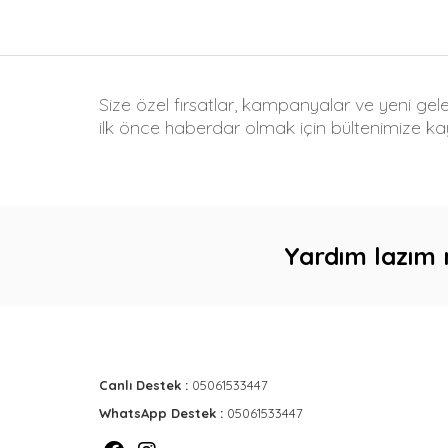
Size özel fırsatlar, kampanyalar ve yeni gel
ilk önce haberdar olmak için bültenimize kay
Yardım lazım 
Canlı Destek :
05061533447
WhatsApp Destek :
05061533447