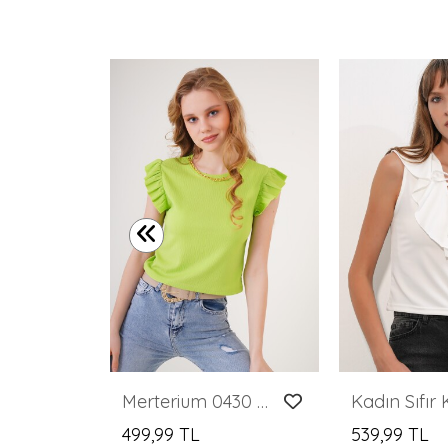
Kadın Dokulu Örme Bluz 980 - Kahverengi
Merterium 0430 Örme Bluz - E.Yeşil
499,99 TL
539,99 TL