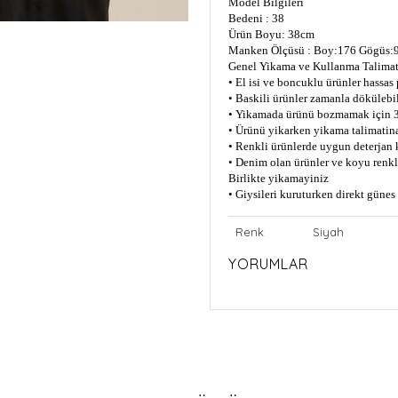
Model Bilgileri
Bedeni : 38
Ürün Boyu: 38cm
Manken Ölçüsü : Boy:176 Gögüs:9
Genel Yikama ve Kullanma Talimat
• El isi ve boncuklu ürünler hassas
• Baskili ürünler zamanla dökülebil
• Yikamada ürünü bozmamak için 3
• Ürünü yikarken yikama talimatin
• Renkli ürünlerde uygun deterjan 
• Denim olan ürünler ve koyu renkli
Birlikte yikamayiniz
• Giysileri kuruturken direkt güne
Renk
Siyah
YORUMLAR