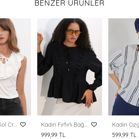
BENZER ÜRÜNLER
Kadın Sıfır Kol Crop Bluz 4003 - Beyaz
Kadın Fırfırlı Bağcıklı Bluz 999 - Siyah
999,99 TL
599,99 TL