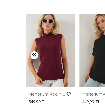
Merterium 4318 Baskılı Basic Tişört - Beyaz
Merterium Kadın Kolsuz Body 4348 - Bordo
549,99 TL
449,99 TL