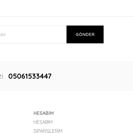
GÖNDER
i
05061533447
HESABIM
HESABIM
SIPARIŞLERIM