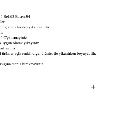
0 Bel:63 Basen:94
lari
 programda tersten yikanmalidir
ir
0 C'yi asmayiniz
a uygun olarak yikayiniz
kullaniniz
 ürünler açik renkli diger ürünler ile yikanirken boyayabilir.
s isigina maruz birakmayiniz