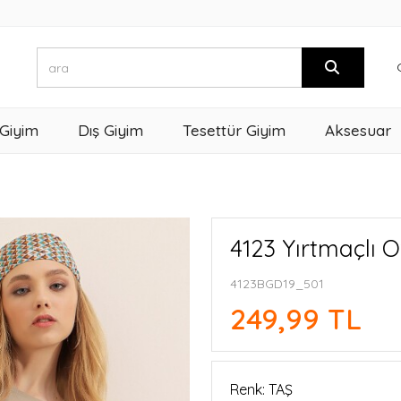
 Giyim
Dış Giyim
Tesettür Giyim
Aksesuar
4123 Yırtmaçlı O
4123BGD19_501
249,99 TL
Renk: TAŞ