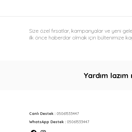
Size özel fırsatlar, kampanyalar ve yeni gel
ilk önce haberdar olmak için bültenimize kay
Yardım lazım 
Canlı Destek :
05061533447
WhatsApp Destek :
05061533447