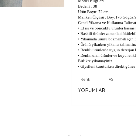
Model Bilgileri
Bedeni : 38
Ürün Boyu: 72 cm
Manken Ölçüsü : Boy:176 Gögüs:9
Genel Yikama ve Kullanma Talimat
• El isi ve boncuklu ürünler hassas
• Baskili ürünler zamanla dökülebil
• Yikamada ürünü bozmamak için 3
• Ürünü yikarken yikama talimatin
• Renkli ürünlerde uygun deterjan 
• Denim olan ürünler ve koyu renkli
Birlikte yikamayiniz
• Giysileri kuruturken direkt güne
Renk
TAŞ
YORUMLAR