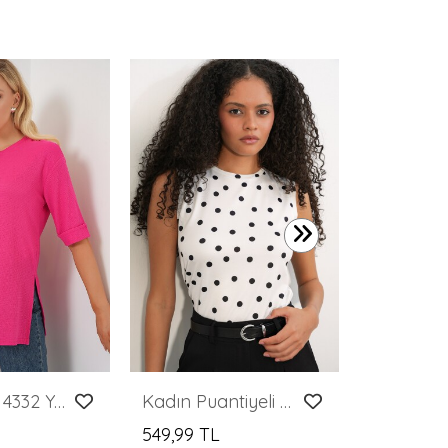
399,99 T
Merterium 4332 Yanı Yırtmaçlı Örme Tişört - Fuşya
Kadın Puantiyeli Kolsuz Body 4347 - B.Beyaz
549,99 TL