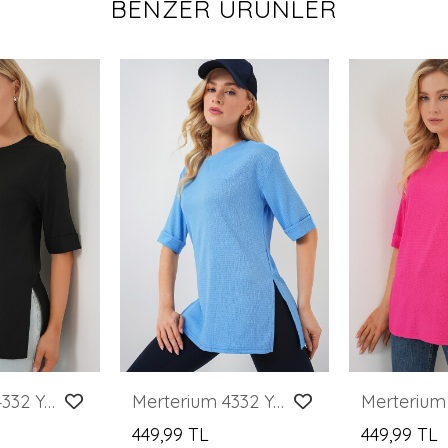
BENZER ÜRÜNLER
Merterium 4332 Yanı Yırtmaçlı Örme Tişört - Siyah
Merterium 4332 Yanı Yırtmaçlı Örme Tişört - B.Mavi
449,99 TL
449,99 TL