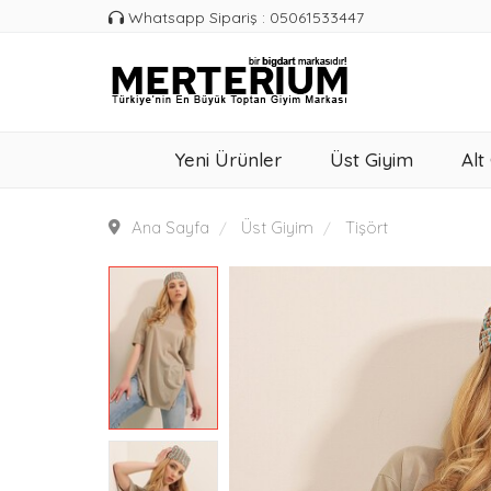
Whatsapp Sipariş : 05061533447
Yeni Ürünler
Üst Giyim
Alt
Ana Sayfa
Üst Giyim
Tişört