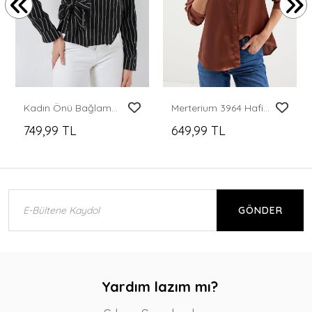
Kadın Önü Bağlamalı Çizgili Gömlek 20362 - Siyah
Merterium 3964 Hafif Dökümlü Saten Gömlek - Taba
749,99 TL
649,99 TL
GÖNDER
Yardım lazım mı?