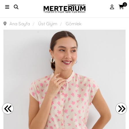
0
Ana Sayfa
Üst Giyim
Gömlek