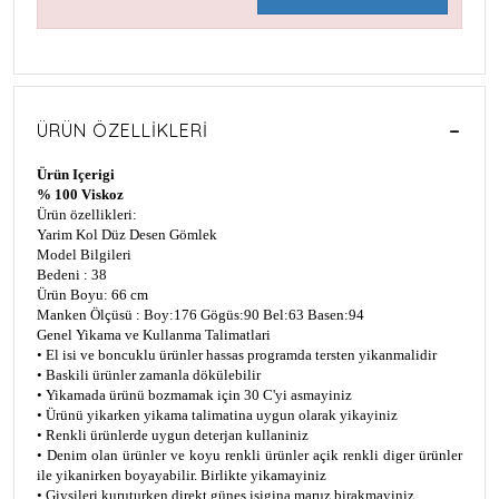
ÜRÜN ÖZELLIKLERI
Ürün Içerigi
% 100 Viskoz
Ürün özellikleri:
Yarim Kol Düz Desen Gömlek
Model Bilgileri
Bedeni : 38
Ürün Boyu: 66 cm
Manken Ölçüsü : Boy:176 Gögüs:90 Bel:63 Basen:94
Genel Yikama ve Kullanma Talimatlari
• El isi ve boncuklu ürünler hassas programda tersten yikanmalidir
• Baskili ürünler zamanla dökülebilir
• Yikamada ürünü bozmamak için 30 C'yi asmayiniz
• Ürünü yikarken yikama talimatina uygun olarak yikayiniz
• Renkli ürünlerde uygun deterjan kullaniniz
• Denim olan ürünler ve koyu renkli ürünler açik renkli diger ürünler
ile yikanirken boyayabilir. Birlikte yikamayiniz
• Giysileri kuruturken direkt günes isigina maruz birakmayiniz