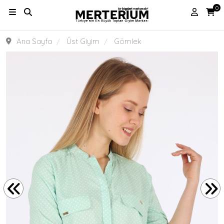
0
Ana Sayfa
Üst Giyim
Gömlek