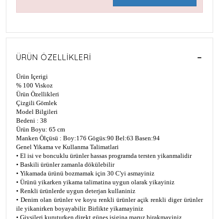
ÜRÜN ÖZELLIKLERI
Ürün Içerigi
% 100 Viskoz
Ürün Özellikleri
Çizgili Gömlek
Model Bilgileri
Bedeni : 38
Ürün Boyu: 65 cm
Manken Ölçüsü : Boy:176 Gögüs:90 Bel:63 Basen:94
Genel Yikama ve Kullanma Talimatlari
• El i
si ve boncuklu ürünler hassas programda tersten yikanmalidir
• Bask
ili ürünler zamanla dökülebilir
• Y
ikamada ürünü bozmamak için 30 C'yi asmayiniz
• Ürünü y
ikarken yikama talimatina uygun olarak yikayiniz
• Renkli ürünlerde uygun deterjan kullan
iniz
• Denim olan ürünler ve koyu renkli ürünler aç
ik renkli diger ürünler
ile yikanirken boyayabilir. Birlikte yikamayiniz
• Giysileri kuruturken direkt güne
s isigina maruz birakmayiniz