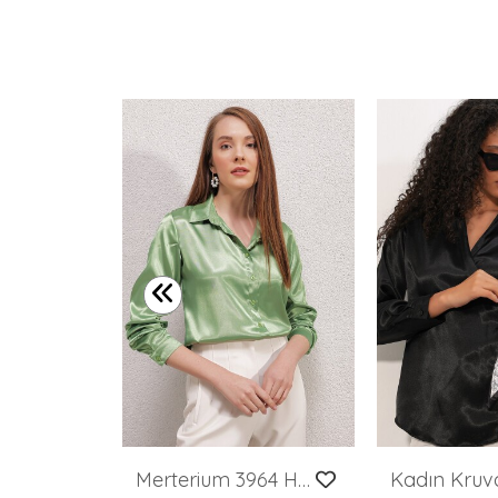
Tek Cepli Oversize Keten Gömlek - Beyaz
Merterium 3964 Hafif Dökümlü Saten Gömlek - Y.Yeşil