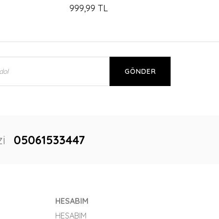
999,99 TL
GÖNDER
i
05061533447
HESABIM
HESABIM