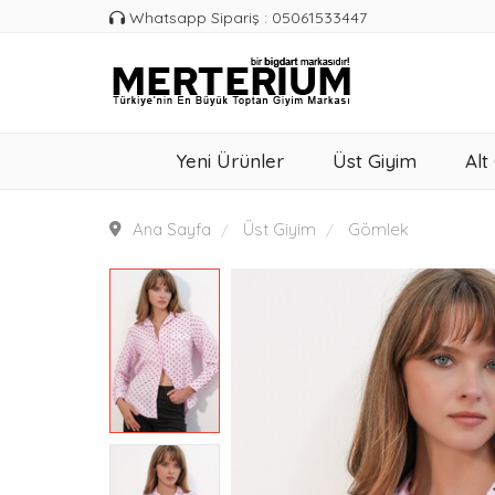
Whatsapp Sipariş : 05061533447
Yeni Ürünler
Üst Giyim
Alt
Ana Sayfa
Üst Giyim
Gömlek