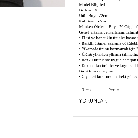
Model Bilgileri
Bedeni : 38
Ürün Boyu:72cm
Kol Boyu:62cm
Manken Ölçüsü : Boy:176 Gögüs:9
Genel Yikama ve Kullanma Talimat
• El isi ve boncuklu ürünler hassas
• Baskili ürünler zamanla dökülebil
• Yikamada ürünü bozmamak için 3
• Ürünü yikarken yikama talimatin
• Renkli ürünlerde uygun deterjan 
• Denim olan ürünler ve koyu renkli
Birlikte yikamayiniz
• Giysileri kuruturken direkt güne
Renk
Pembe
YORUMLAR