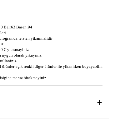
0 Bel:63 Basen:94
lari
 programda tersten yikanmalidir
ir
0 C'yi asmayiniz
a uygun olarak yikayiniz
kullaniniz
 ürünler açik renkli diger ürünler ile yikanirken boyayabilir.
s isigina maruz birakmayiniz