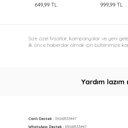
649,99 TL
999,99 TL
Size özel fırsatlar, kampanyalar ve yeni gel
ilk önce haberdar olmak için bültenimize kay
Yardım lazım 
Canlı Destek :
05061533447
WhatsApp Destek :
05061533447