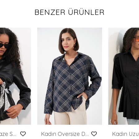
BENZER ÜRÜNLER
Kadın Kruvaze Saten Gömlek 20386 - Siyah
Kadın Oversize Desenli Gömlek 20372 - Lacivert