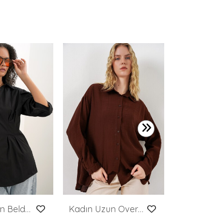
649,99 T
Kadın Uzun Belden Oturtmalı Gömlek 20383 - Siyah
Kadın Uzun Oversize Gömlek 20334 - Kahverengi