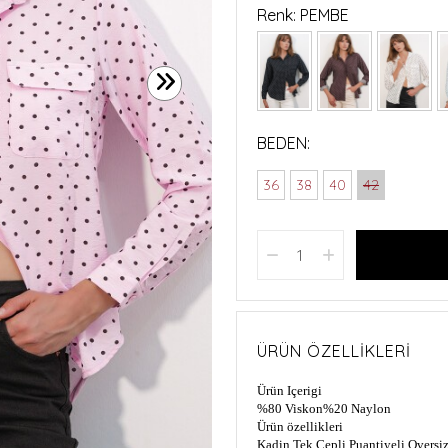
Renk: PEMBE
BEDEN:
36
38
40
42
ÜRÜN ÖZELLIKLERI
Ürün Içerigi
%80 Viskon%20 Naylon
Ürün özellikleri
Kadin Tek Cepli Puantiyeli Overs