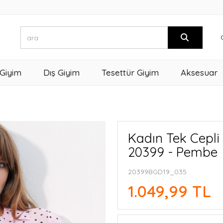
 Giyim
Dış Giyim
Tesettür Giyim
Aksesuar
Kadın Tek Cepli
20399 - Pembe
20399BGD19_035
1.049,99 TL