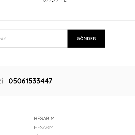
GÖNDER
i
05061533447
HESABIM
HESABIM