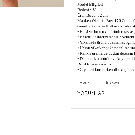
Model Bilgileri
Bedeni : 38
Ürün Boyu: 82 cm
Manken Ölçüsü : Boy:176 Gögüs:9
Genel Yikama ve Kullanma Talimat
• El isi ve boncuklu ürünler hassas
• Baskili ürünler zamanla dökülebil
• Yikamada ürünü bozmamak için 3
• Ürünü yikarken yikama talimatin
• Renkli ürünlerde uygun deterjan 
• Denim olan ürünler ve koyu renkli
Birlikte yikamayiniz
• Giysileri kuruturken direkt güne
Renk
Bisküvi
YORUMLAR