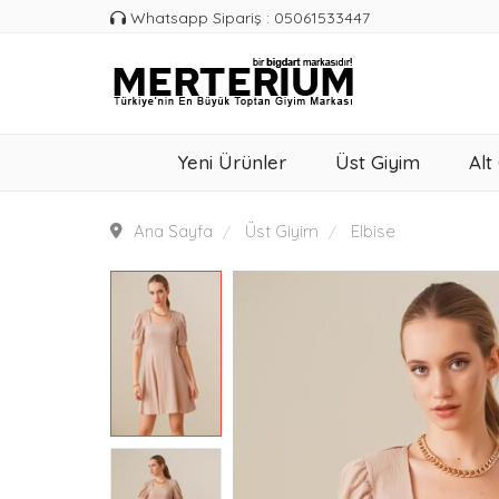
Whatsapp Sipariş : 05061533447
Yeni Ürünler
Üst Giyim
Alt
Ana Sayfa
Üst Giyim
Elbise