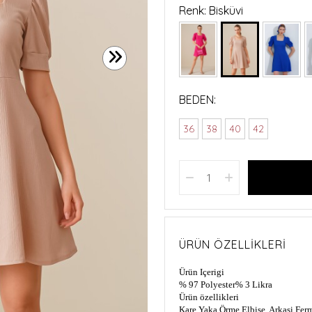
Renk: Bisküvi
BEDEN:
36
38
40
42
ÜRÜN ÖZELLIKLERI
Ürün Içerigi
% 97 Polyester
% 3 Likra
Ürün özellikleri
Kare Yaka Örme Elbise, Arkasi Ferm