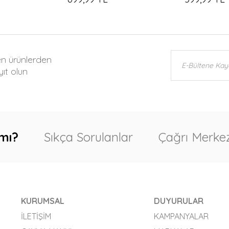
en ürünlerden
ıt olun
mı?
Sıkça Sorulanlar
Çağrı Merkez
KURUMSAL
DUYURULAR
İLETIŞIM
KAMPANYALAR