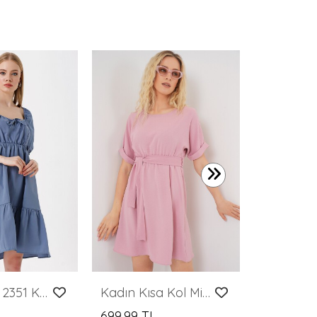
499,99 T
Merterium 2351 Kloş Poplin Elbise - İndigo
Kadın Kısa Kol Mini Ayrobin Elbise 2572 - Pudra
699,99 TL