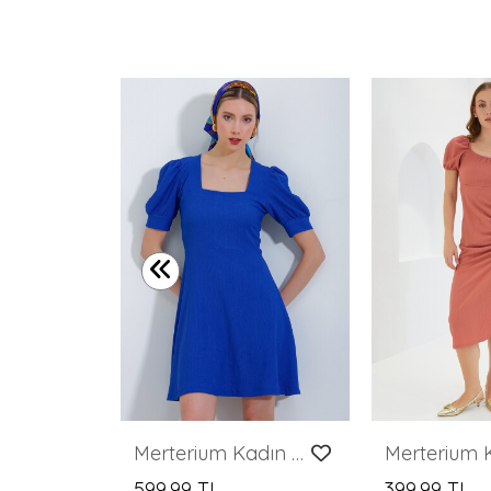
Kadın Kısa Kol Desenli Elbise 2560 - Siyah
Merterium Kadın Saks Kare Yaka Örme Mini Elbise
599,99 TL
399,99 TL