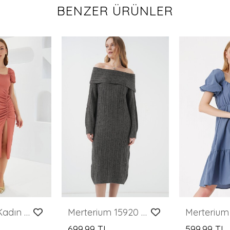
BENZER ÜRÜNLER
Merterium Kadın Gül Kurusu Yırtmaçlı Yazlık Örme Elbise 2396
Merterium 15920 Madonna Yaka Oversize Triko Elbise - Antrasit
699,99 TL
599,99 TL