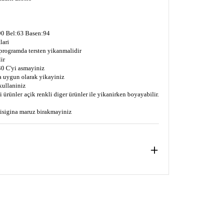
0 Bel:63 Basen:94
lari
 programda tersten yikanmalidir
ir
0 C'yi asmayiniz
a uygun olarak yikayiniz
kullaniniz
 ürünler açik renkli diger ürünler ile yikanirken boyayabilir.
s isigina maruz birakmayiniz