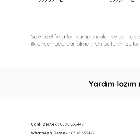
Size özel fırsatlar, kampanyalar ve yeni gel
ilk önce haberdar olmak için bültenimize kay
Yardım lazım 
Canlı Destek :
05061533447
WhatsApp Destek :
05061533447